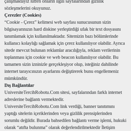
çalışmaktayız lütfen onların ilgili sayfalarından gizlilik
sözleşmelerini okuyunuz.
Çerezler (Cookies)
“Cookie - Çerez” kelimesi web sayfası sunucusunun sizin
bilgisayarınızın hard diskine yerleştirdiği ufak bir text dosyasını
tanımlamak için kullanılmaktadır. Sitemizin bazı bölümlerinde
kullanıcı kolaylığı sağlamak için çerez kullanılıyor olabilir. Ayrıca
sitede mevcut bulunan reklamlar aracılığıyla, reklam verilerinin
toplanması için cookie ve web beacon kullanılıyor olabilir. Bu
tamamen sizin izninizle gerçekleşiyor olup, isteğiniz dahilinde
internet tarayıcınızın ayarlarını değiştirerek bunu engellemeniz
mümkündür.
Dış Bağlantılar
UniversiteTercihRobotu.Com sitesi, sayfalarından farklı internet
adreslerine bağlantı vermektedir.
UniversiteTercihRobotu.Com link verdiği, banner tanıtımını
yaptığı sitelerin içeriklerinden veya gizlilik prensiplerinden
sorumlu değildir. Burada bahsedilen bağlantı verme işlemi, hukuki
olarak “atıfta bulunma” olarak değerlendirilmektedir İletişim