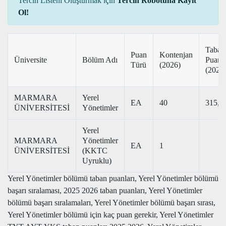
Tercih Listeni Oluşturmak için
Tercih Robotuna Kayıt
Ol!
Taban
Puan
Kontenjan
Üniversite
Bölüm Adı
Puan
Türü
(2026)
(2025
MARMARA
Yerel
EA
40
315,4
ÜNİVERSİTESİ
Yönetimler
Yerel
MARMARA
Yönetimler
EA
1
ÜNİVERSİTESİ
(KKTC
Uyruklu)
Yerel Yönetimler bölümü taban puanları, Yerel Yönetimler bölümü
başarı sıralaması, 2025 2026 taban puanları, Yerel Yönetimler
bölümü başarı sıralamaları, Yerel Yönetimler bölümü başarı sırası,
Yerel Yönetimler bölümü için kaç puan gerekir, Yerel Yönetimler