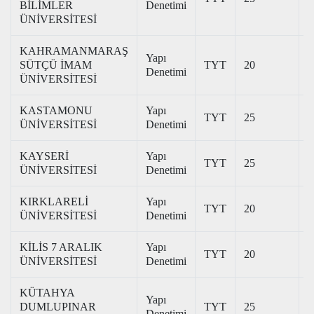
BİLİMLER
Denetimi
ÜNİVERSİTESİ
KAHRAMANMARAŞ
Yapı
SÜTÇÜ İMAM
TYT
20
2
Denetimi
ÜNİVERSİTESİ
KASTAMONU
Yapı
TYT
25
2
ÜNİVERSİTESİ
Denetimi
KAYSERİ
Yapı
TYT
25
2
ÜNİVERSİTESİ
Denetimi
KIRKLARELİ
Yapı
TYT
20
2
ÜNİVERSİTESİ
Denetimi
KİLİS 7 ARALIK
Yapı
TYT
20
2
ÜNİVERSİTESİ
Denetimi
KÜTAHYA
Yapı
DUMLUPINAR
TYT
25
2
Denetimi