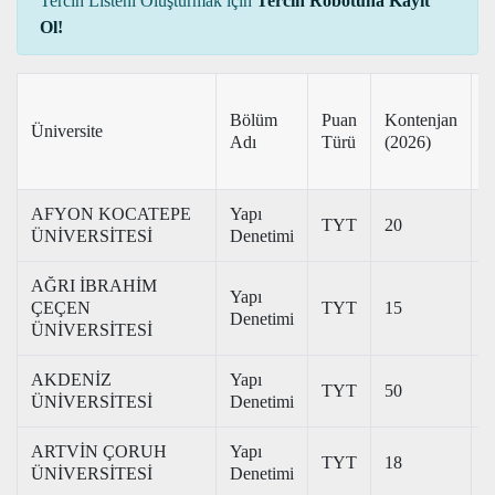
Tercih Listeni Oluşturmak için
Tercih Robotuna Kayıt
Ol!
T
Bölüm
Puan
Kontenjan
Üniversite
P
Adı
Türü
(2026)
(
AFYON KOCATEPE
Yapı
TYT
20
2
ÜNİVERSİTESİ
Denetimi
AĞRI İBRAHİM
Yapı
ÇEÇEN
TYT
15
2
Denetimi
ÜNİVERSİTESİ
AKDENİZ
Yapı
TYT
50
3
ÜNİVERSİTESİ
Denetimi
ARTVİN ÇORUH
Yapı
TYT
18
2
ÜNİVERSİTESİ
Denetimi