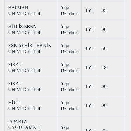
BATMAN
Yapı
TYT
25
2
ÜNİVERSİTESİ
Denetimi
BİTLİS EREN
Yapı
TYT
20
2
ÜNİVERSİTESİ
Denetimi
ESKİŞEHİR TEKNİK
Yapı
TYT
50
2
ÜNİVERSİTESİ
Denetimi
FIRAT
Yapı
TYT
18
2
ÜNİVERSİTESİ
Denetimi
FIRAT
Yapı
TYT
20
2
ÜNİVERSİTESİ
Denetimi
HİTİT
Yapı
TYT
20
2
ÜNİVERSİTESİ
Denetimi
ISPARTA
UYGULAMALI
Yapı
TYT
25
2