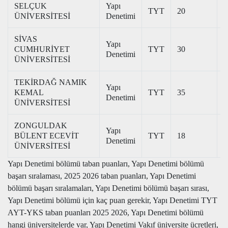
SELÇUK
Yapı
TYT
20
2
ÜNİVERSİTESİ
Denetimi
SİVAS
Yapı
CUMHURİYET
TYT
30
2
Denetimi
ÜNİVERSİTESİ
TEKİRDAĞ NAMIK
Yapı
KEMAL
TYT
35
2
Denetimi
ÜNİVERSİTESİ
ZONGULDAK
Yapı
BÜLENT ECEVİT
TYT
18
2
Denetimi
ÜNİVERSİTESİ
Yapı Denetimi bölümü taban puanları, Yapı Denetimi bölümü
başarı sıralaması, 2025 2026 taban puanları, Yapı Denetimi
bölümü başarı sıralamaları, Yapı Denetimi bölümü başarı sırası,
Yapı Denetimi bölümü için kaç puan gerekir, Yapı Denetimi TYT
AYT-YKS taban puanları 2025 2026, Yapı Denetimi bölümü
hangi üniversitelerde var, Yapı Denetimi Vakıf üniversite ücretleri,