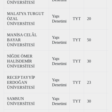
ÜNİVERSİTESİ
MALATYA TURGUT
Yapı
ÖZAL
TYT
20
2
Denetimi
ÜNİVERSİTESİ
MANİSA CELÂL
Yapı
BAYAR
TYT
50
2
Denetimi
ÜNİVERSİTESİ
NİĞDE ÖMER
Yapı
HALİSDEMİR
TYT
30
2
Denetimi
ÜNİVERSİTESİ
RECEP TAYYİP
Yapı
ERDOĞAN
TYT
23
2
Denetimi
ÜNİVERSİTESİ
SAMSUN
Yapı
TYT
30
2
ÜNİVERSİTESİ
Denetimi