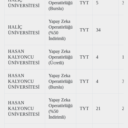
Operatörlüğü
TYT
5
36
ÜNİVERSİTESİ
(Burslu)
Yapay Zeka
HALİÇ
Operatörlüğü
TYT
34
ÜNİVERSİTESİ
(%50
İndirimli)
HASAN
Yapay Zeka
KALYONCU
Operatörlüğü
TYT
4
18
ÜNİVERSİTESİ
(Ücretli)
HASAN
Yapay Zeka
KALYONCU
Operatörlüğü
TYT
4
33
ÜNİVERSİTESİ
(Burslu)
Yapay Zeka
HASAN
Operatörlüğü
KALYONCU
TYT
21
23
(%50
ÜNİVERSİTESİ
İndirimli)