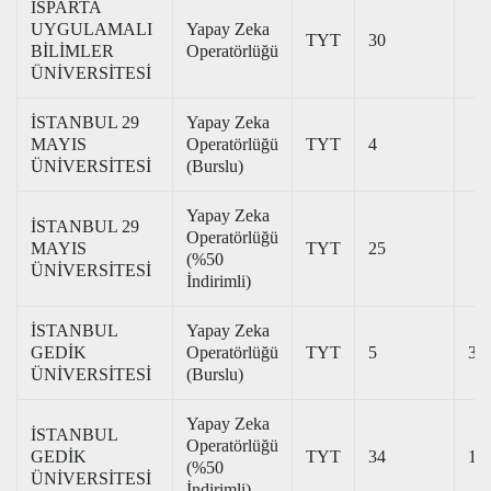
ISPARTA
UYGULAMALI
Yapay Zeka
TYT
30
BİLİMLER
Operatörlüğü
ÜNİVERSİTESİ
İSTANBUL 29
Yapay Zeka
MAYIS
Operatörlüğü
TYT
4
ÜNİVERSİTESİ
(Burslu)
Yapay Zeka
İSTANBUL 29
Operatörlüğü
MAYIS
TYT
25
(%50
ÜNİVERSİTESİ
İndirimli)
İSTANBUL
Yapay Zeka
GEDİK
Operatörlüğü
TYT
5
34
ÜNİVERSİTESİ
(Burslu)
Yapay Zeka
İSTANBUL
Operatörlüğü
GEDİK
TYT
34
18
(%50
ÜNİVERSİTESİ
İndirimli)