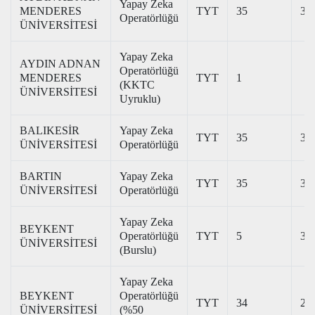
Yapay Zeka
MENDERES
TYT
35
33
Operatörlüğü
ÜNİVERSİTESİ
Yapay Zeka
AYDIN ADNAN
Operatörlüğü
MENDERES
TYT
1
(KKTC
ÜNİVERSİTESİ
Uyruklu)
BALIKESİR
Yapay Zeka
TYT
35
33
ÜNİVERSİTESİ
Operatörlüğü
BARTIN
Yapay Zeka
TYT
35
30
ÜNİVERSİTESİ
Operatörlüğü
Yapay Zeka
BEYKENT
Operatörlüğü
TYT
5
35
ÜNİVERSİTESİ
(Burslu)
Yapay Zeka
BEYKENT
Operatörlüğü
TYT
34
20
ÜNİVERSİTESİ
(%50