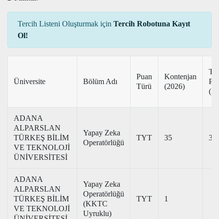
Tercih Listeni Oluşturmak için
Tercih Robotuna Kayıt
Ol!
Ta
Puan
Kontenjan
Üniversite
Bölüm Adı
Pu
Türü
(2026)
(20
ADANA
ALPARSLAN
Yapay Zeka
TÜRKEŞ BİLİM
TYT
35
33
Operatörlüğü
VE TEKNOLOJİ
ÜNİVERSİTESİ
ADANA
Yapay Zeka
ALPARSLAN
Operatörlüğü
TÜRKEŞ BİLİM
TYT
1
(KKTC
VE TEKNOLOJİ
Uyruklu)
ÜNİVERSİTESİ