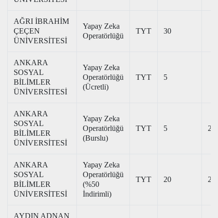
AĞRI İBRAHİM
Yapay Zeka
ÇEÇEN
TYT
30
Operatörlüğü
ÜNİVERSİTESİ
ANKARA
Yapay Zeka
SOSYAL
Operatörlüğü
TYT
5
BİLİMLER
(Ücretli)
ÜNİVERSİTESİ
ANKARA
Yapay Zeka
SOSYAL
Operatörlüğü
TYT
5
27
BİLİMLER
(Burslu)
ÜNİVERSİTESİ
ANKARA
Yapay Zeka
SOSYAL
Operatörlüğü
TYT
20
20
BİLİMLER
(%50
ÜNİVERSİTESİ
İndirimli)
AYDIN ADNAN