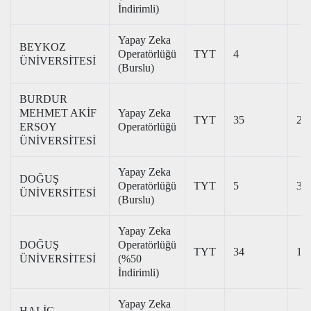
İndirimli)
Yapay Zeka
BEYKOZ
Operatörlüğü
TYT
4
ÜNİVERSİTESİ
(Burslu)
BURDUR
MEHMET AKİF
Yapay Zeka
TYT
35
29
ERSOY
Operatörlüğü
ÜNİVERSİTESİ
Yapay Zeka
DOĞUŞ
Operatörlüğü
TYT
5
35
ÜNİVERSİTESİ
(Burslu)
Yapay Zeka
DOĞUŞ
Operatörlüğü
TYT
34
18
ÜNİVERSİTESİ
(%50
İndirimli)
Yapay Zeka
HALİÇ