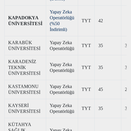
Yapay Zeka
KAPADOKYA
Operatörlüğü
TYT
42
ÜNİVERSİTESİ
(%50
İndirimli)
KARABÜK
Yapay Zeka
TYT
35
31
ÜNİVERSİTESİ
Operatörlüğü
KARADENİZ
Yapay Zeka
TEKNİK
TYT
35
32
Operatörlüğü
ÜNİVERSİTESİ
KASTAMONU
Yapay Zeka
TYT
45
28
ÜNİVERSİTESİ
Operatörlüğü
KAYSERİ
Yapay Zeka
TYT
35
33
ÜNİVERSİTESİ
Operatörlüğü
KÜTAHYA
SAĞLIK
Yapay Zeka