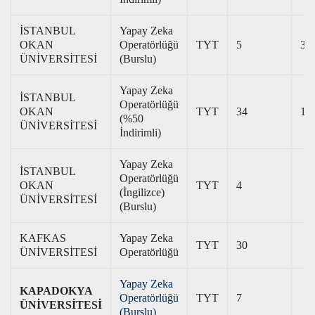
İSTANBUL
Yapay Zeka
OKAN
Operatörlüğü
TYT
5
35
ÜNİVERSİTESİ
(Burslu)
Yapay Zeka
İSTANBUL
Operatörlüğü
OKAN
TYT
34
18
(%50
ÜNİVERSİTESİ
İndirimli)
Yapay Zeka
İSTANBUL
Operatörlüğü
OKAN
TYT
4
(İngilizce)
ÜNİVERSİTESİ
(Burslu)
KAFKAS
Yapay Zeka
TYT
30
ÜNİVERSİTESİ
Operatörlüğü
Yapay Zeka
KAPADOKYA
Operatörlüğü
TYT
7
ÜNİVERSİTESİ
(Burslu)