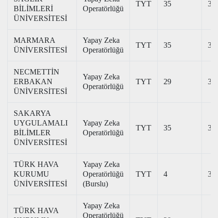
TYT
35
31
BİLİMLERİ
Operatörlüğü
ÜNİVERSİTESİ
MARMARA
Yapay Zeka
TYT
35
37
ÜNİVERSİTESİ
Operatörlüğü
NECMETTİN
Yapay Zeka
ERBAKAN
TYT
29
33
Operatörlüğü
ÜNİVERSİTESİ
SAKARYA
UYGULAMALI
Yapay Zeka
TYT
35
34
BİLİMLER
Operatörlüğü
ÜNİVERSİTESİ
TÜRK HAVA
Yapay Zeka
KURUMU
Operatörlüğü
TYT
4
38
ÜNİVERSİTESİ
(Burslu)
Yapay Zeka
TÜRK HAVA
Operatörlüğü