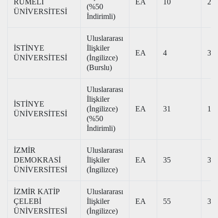
RUMELİ
EA
10
201
(%50
ÜNİVERSİTESİ
İndirimli)
Uluslararası
İSTİNYE
İlişkiler
EA
4
348
ÜNİVERSİTESİ
(İngilizce)
(Burslu)
Uluslararası
İlişkiler
İSTİNYE
(İngilizce)
EA
31
180
ÜNİVERSİTESİ
(%50
İndirimli)
İZMİR
Uluslararası
DEMOKRASİ
İlişkiler
EA
35
328
ÜNİVERSİTESİ
(İngilizce)
İZMİR KATİP
Uluslararası
ÇELEBİ
İlişkiler
EA
55
338
ÜNİVERSİTESİ
(İngilizce)