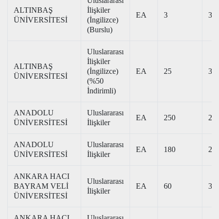
Uluslararası
ALTINBAŞ
İlişkiler
EA
3
336
ÜNİVERSİTESİ
(İngilizce)
(Burslu)
Uluslararası
İlişkiler
ALTINBAŞ
(İngilizce)
EA
25
316
ÜNİVERSİTESİ
(%50
İndirimli)
ANADOLU
Uluslararası
EA
250
262
ÜNİVERSİTESİ
İlişkiler
ANADOLU
Uluslararası
EA
180
254
ÜNİVERSİTESİ
İlişkiler
ANKARA HACI
Uluslararası
BAYRAM VELİ
EA
60
354
İlişkiler
ÜNİVERSİTESİ
ANKARA HACI
Uluslararası