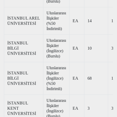
(Burslu)
Uluslararası
İSTANBUL AREL
İlişkiler
EA
14
187
ÜNİVERSİTESİ
(%50
İndirimli)
Uluslararası
İSTANBUL
İlişkiler
BİLGİ
EA
10
396
(İngilizce)
ÜNİVERSİTESİ
(Burslu)
Uluslararası
İSTANBUL
İlişkiler
BİLGİ
(İngilizce)
EA
68
199
ÜNİVERSİTESİ
(%50
İndirimli)
Uluslararası
İSTANBUL
İlişkiler
KENT
EA
3
330
(İngilizce)
ÜNİVERSİTESİ
(Burslu)