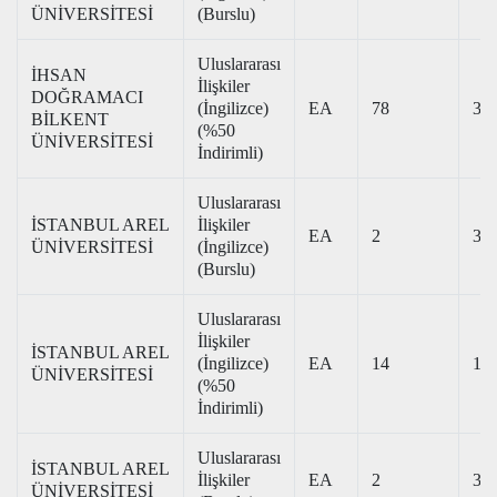
ÜNİVERSİTESİ
(Burslu)
Uluslararası
İHSAN
İlişkiler
DOĞRAMACI
(İngilizce)
EA
78
371
BİLKENT
(%50
ÜNİVERSİTESİ
İndirimli)
Uluslararası
İSTANBUL AREL
İlişkiler
EA
2
327
ÜNİVERSİTESİ
(İngilizce)
(Burslu)
Uluslararası
İlişkiler
İSTANBUL AREL
(İngilizce)
EA
14
194
ÜNİVERSİTESİ
(%50
İndirimli)
Uluslararası
İSTANBUL AREL
İlişkiler
EA
2
329
ÜNİVERSİTESİ