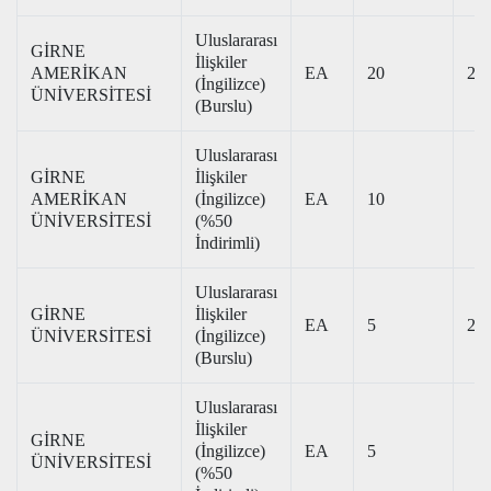
Uluslararası
GİRNE
İlişkiler
AMERİKAN
EA
20
239
(İngilizce)
ÜNİVERSİTESİ
(Burslu)
Uluslararası
GİRNE
İlişkiler
AMERİKAN
(İngilizce)
EA
10
ÜNİVERSİTESİ
(%50
İndirimli)
Uluslararası
GİRNE
İlişkiler
EA
5
240
ÜNİVERSİTESİ
(İngilizce)
(Burslu)
Uluslararası
İlişkiler
GİRNE
(İngilizce)
EA
5
ÜNİVERSİTESİ
(%50