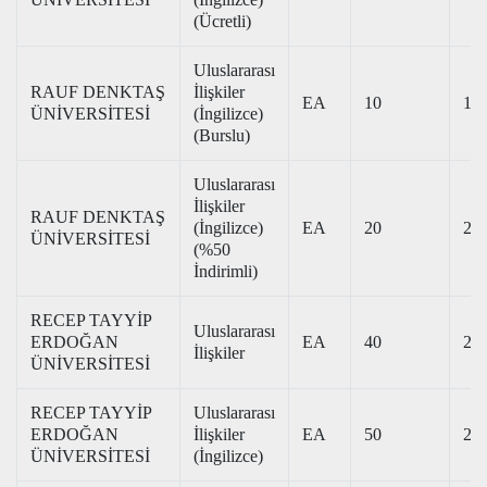
(Ücretli)
Uluslararası
RAUF DENKTAŞ
İlişkiler
EA
10
151
ÜNİVERSİTESİ
(İngilizce)
(Burslu)
Uluslararası
İlişkiler
RAUF DENKTAŞ
(İngilizce)
EA
20
200
ÜNİVERSİTESİ
(%50
İndirimli)
RECEP TAYYİP
Uluslararası
ERDOĞAN
EA
40
260
İlişkiler
ÜNİVERSİTESİ
RECEP TAYYİP
Uluslararası
ERDOĞAN
İlişkiler
EA
50
278
ÜNİVERSİTESİ
(İngilizce)