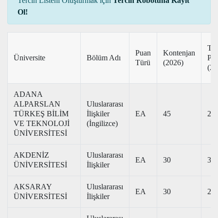
Tercih Listeni Oluşturmak için
Tercih Robotuna Kayıt
Ol!
Ta
Puan
Kontenjan
Üniversite
Bölüm Adı
Pu
Türü
(2026)
(20
ADANA
ALPARSLAN
Uluslararası
TÜRKEŞ BİLİM
İlişkiler
EA
45
294
VE TEKNOLOJİ
(İngilizce)
ÜNİVERSİTESİ
AKDENİZ
Uluslararası
EA
30
341
ÜNİVERSİTESİ
İlişkiler
AKSARAY
Uluslararası
EA
30
258
ÜNİVERSİTESİ
İlişkiler