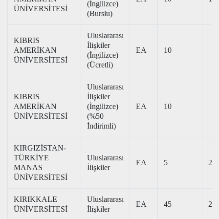
(İngilizce)
ÜNİVERSİTESİ
(Burslu)
Uluslararası
KIBRIS
İlişkiler
AMERİKAN
EA
10
(İngilizce)
ÜNİVERSİTESİ
(Ücretli)
Uluslararası
KIBRIS
İlişkiler
AMERİKAN
(İngilizce)
EA
10
ÜNİVERSİTESİ
(%50
İndirimli)
KIRGIZİSTAN-
TÜRKİYE
Uluslararası
EA
5
238
MANAS
İlişkiler
ÜNİVERSİTESİ
KIRIKKALE
Uluslararası
EA
45
275
ÜNİVERSİTESİ
İlişkiler