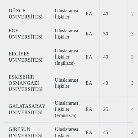
DÜZCE
Uluslararası
EA
40
273
ÜNİVERSİTESİ
İlişkiler
EGE
Uluslararası
EA
50
362
ÜNİVERSİTESİ
İlişkiler
Uluslararası
ERCİYES
İlişkiler
EA
40
321
ÜNİVERSİTESİ
(İngilizce)
ESKİŞEHİR
Uluslararası
OSMANGAZİ
EA
40
345
İlişkiler
ÜNİVERSİTESİ
Uluslararası
GALATASARAY
İlişkiler
EA
25
468
ÜNİVERSİTESİ
(Fransızca)
GİRESUN
Uluslararası
EA
45
260
ÜNİVERSİTESİ
İlişkiler