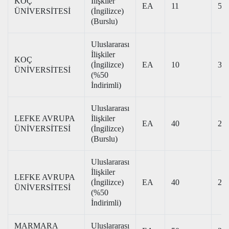
KOÇ
İlişkiler
EA
11
503
ÜNİVERSİTESİ
(İngilizce)
(Burslu)
Uluslararası
İlişkiler
KOÇ
(İngilizce)
EA
10
383
ÜNİVERSİTESİ
(%50
İndirimli)
Uluslararası
LEFKE AVRUPA
İlişkiler
EA
40
234
ÜNİVERSİTESİ
(İngilizce)
(Burslu)
Uluslararası
İlişkiler
LEFKE AVRUPA
(İngilizce)
EA
40
201
ÜNİVERSİTESİ
(%50
İndirimli)
MARMARA
Uluslararası