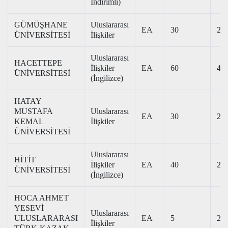
İndirimli)
GÜMÜŞHANE
Uluslararası
EA
30
234
ÜNİVERSİTESİ
İlişkiler
Uluslararası
HACETTEPE
İlişkiler
EA
60
418
ÜNİVERSİTESİ
(İngilizce)
HATAY
MUSTAFA
Uluslararası
EA
30
254
KEMAL
İlişkiler
ÜNİVERSİTESİ
Uluslararası
HİTİT
İlişkiler
EA
40
260
ÜNİVERSİTESİ
(İngilizce)
HOCA AHMET
YESEVİ
Uluslararası
ULUSLARARASI
EA
5
232
İlişkiler