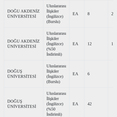
Uluslararası
DOĞU AKDENİZ
İlişkiler
EA
8
297
ÜNİVERSİTESİ
(İngilizce)
(Burslu)
Uluslararası
İlişkiler
DOĞU AKDENİZ
(İngilizce)
EA
12
183
ÜNİVERSİTESİ
(%50
İndirimli)
Uluslararası
DOĞUŞ
İlişkiler
EA
6
ÜNİVERSİTESİ
(İngilizce)
(Burslu)
Uluslararası
İlişkiler
DOĞUŞ
(İngilizce)
EA
42
ÜNİVERSİTESİ
(%50
İndirimli)