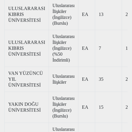
Uluslararası
ULUSLARARASI
İlişkiler
KIBRIS
EA
13
257
(İngilizce)
ÜNİVERSİTESİ
(Burslu)
Uluslararası
ULUSLARARASI
İlişkiler
KIBRIS
(İngilizce)
EA
7
188
ÜNİVERSİTESİ
(%50
İndirimli)
VAN YÜZÜNCÜ
Uluslararası
YIL
EA
35
254
İlişkiler
ÜNİVERSİTESİ
Uluslararası
YAKIN DOĞU
İlişkiler
EA
15
249
ÜNİVERSİTESİ
(İngilizce)
(Burslu)
Uluslararası