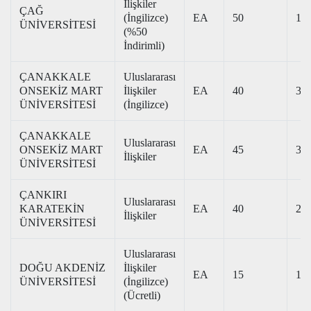
İlişkiler
ÇAĞ
(İngilizce)
EA
50
167
ÜNİVERSİTESİ
(%50
İndirimli)
ÇANAKKALE
Uluslararası
ONSEKİZ MART
İlişkiler
EA
40
349
ÜNİVERSİTESİ
(İngilizce)
ÇANAKKALE
Uluslararası
ONSEKİZ MART
EA
45
306
İlişkiler
ÜNİVERSİTESİ
ÇANKIRI
Uluslararası
KARATEKİN
EA
40
242
İlişkiler
ÜNİVERSİTESİ
Uluslararası
DOĞU AKDENİZ
İlişkiler
EA
15
197
ÜNİVERSİTESİ
(İngilizce)
(Ücretli)