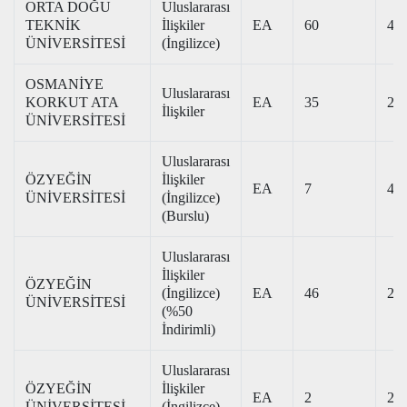
ORTA DOĞU
Uluslararası
TEKNİK
İlişkiler
EA
60
465
ÜNİVERSİTESİ
(İngilizce)
OSMANİYE
Uluslararası
KORKUT ATA
EA
35
240
İlişkiler
ÜNİVERSİTESİ
Uluslararası
ÖZYEĞİN
İlişkiler
EA
7
463
ÜNİVERSİTESİ
(İngilizce)
(Burslu)
Uluslararası
İlişkiler
ÖZYEĞİN
(İngilizce)
EA
46
296
ÜNİVERSİTESİ
(%50
İndirimli)
Uluslararası
ÖZYEĞİN
İlişkiler
EA
2
286
ÜNİVERSİTESİ
(İngilizce)