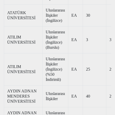
Uluslararası
ATATÜRK
İlişkiler
EA
30
ÜNİVERSİTESİ
(İngilizce)
Uluslararası
ATILIM
İlişkiler
EA
3
373
ÜNİVERSİTESİ
(İngilizce)
(Burslu)
Uluslararası
İlişkiler
ATILIM
(İngilizce)
EA
25
204
ÜNİVERSİTESİ
(%50
İndirimli)
AYDIN ADNAN
Uluslararası
MENDERES
EA
40
292
İlişkiler
ÜNİVERSİTESİ
AYDIN ADNAN
Uluslararası