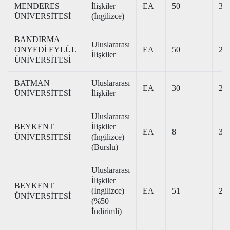
MENDERES
İlişkiler
EA
50
331
ÜNİVERSİTESİ
(İngilizce)
BANDIRMA
Uluslararası
ONYEDİ EYLÜL
EA
50
299
İlişkiler
ÜNİVERSİTESİ
BATMAN
Uluslararası
EA
30
230
ÜNİVERSİTESİ
İlişkiler
Uluslararası
BEYKENT
İlişkiler
EA
8
343
ÜNİVERSİTESİ
(İngilizce)
(Burslu)
Uluslararası
İlişkiler
BEYKENT
(İngilizce)
EA
51
200
ÜNİVERSİTESİ
(%50
İndirimli)