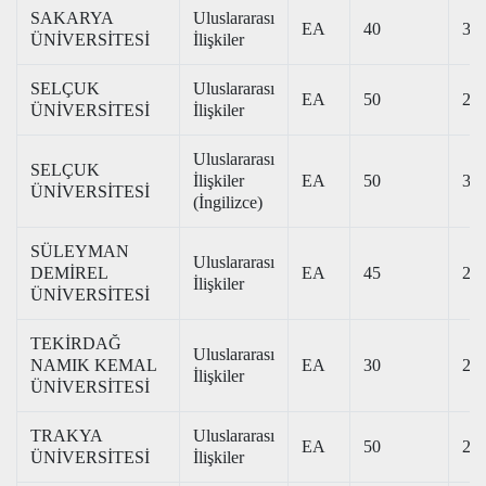
SAKARYA
Uluslararası
EA
40
316
ÜNİVERSİTESİ
İlişkiler
SELÇUK
Uluslararası
EA
50
297
ÜNİVERSİTESİ
İlişkiler
Uluslararası
SELÇUK
İlişkiler
EA
50
328
ÜNİVERSİTESİ
(İngilizce)
SÜLEYMAN
Uluslararası
DEMİREL
EA
45
291
İlişkiler
ÜNİVERSİTESİ
TEKİRDAĞ
Uluslararası
NAMIK KEMAL
EA
30
299
İlişkiler
ÜNİVERSİTESİ
TRAKYA
Uluslararası
EA
50
298
ÜNİVERSİTESİ
İlişkiler