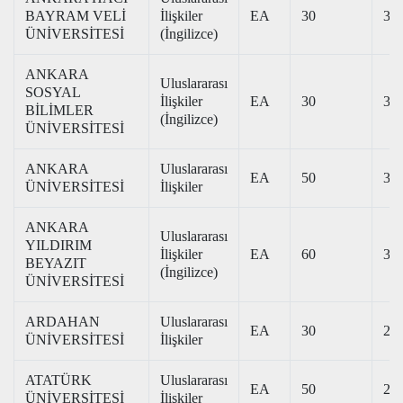
BAYRAM VELİ
İlişkiler
EA
30
375
ÜNİVERSİTESİ
(İngilizce)
ANKARA
Uluslararası
SOSYAL
İlişkiler
EA
30
386
BİLİMLER
(İngilizce)
ÜNİVERSİTESİ
ANKARA
Uluslararası
EA
50
396
ÜNİVERSİTESİ
İlişkiler
ANKARA
Uluslararası
YILDIRIM
İlişkiler
EA
60
356
BEYAZIT
(İngilizce)
ÜNİVERSİTESİ
ARDAHAN
Uluslararası
EA
30
212
ÜNİVERSİTESİ
İlişkiler
ATATÜRK
Uluslararası
EA
50
267
ÜNİVERSİTESİ
İlişkiler