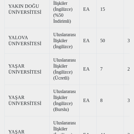
İlişkiler
YAKIN DOĞU
(İngilizce)
EA
15
ÜNİVERSİTESİ
(%50
İndirimli)
Uluslararası
YALOVA
İlişkiler
EA
50
316
ÜNİVERSİTESİ
(İngilizce)
Uluslararası
YAŞAR
İlişkiler
EA
7
201
ÜNİVERSİTESİ
(İngilizce)
(Ücretli)
Uluslararası
YAŞAR
İlişkiler
EA
8
376
ÜNİVERSİTESİ
(İngilizce)
(Burslu)
Uluslararası
İlişkiler
YAŞAR