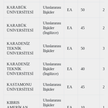
KARABÜK
Uluslararası
EA
50
241
ÜNİVERSİTESİ
İlişkiler
Uluslararası
KARABÜK
İlişkiler
EA
45
261
ÜNİVERSİTESİ
(İngilizce)
KARADENİZ
Uluslararası
TEKNİK
EA
50
309
İlişkiler
ÜNİVERSİTESİ
KARADENİZ
Uluslararası
TEKNİK
İlişkiler
EA
40
327
ÜNİVERSİTESİ
(İngilizce)
KASTAMONU
Uluslararası
EA
45
253
ÜNİVERSİTESİ
İlişkiler
Uluslararası
KIBRIS
İlişkiler
AMERİKAN
EA
10
191