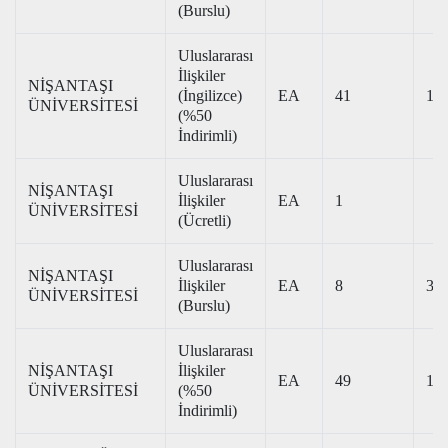
(Burslu)
Uluslararası
İlişkiler
NİŞANTAŞI
(İngilizce)
EA
41
162
ÜNİVERSİTESİ
(%50
İndirimli)
Uluslararası
NİŞANTAŞI
İlişkiler
EA
1
ÜNİVERSİTESİ
(Ücretli)
Uluslararası
NİŞANTAŞI
İlişkiler
EA
8
320
ÜNİVERSİTESİ
(Burslu)
Uluslararası
NİŞANTAŞI
İlişkiler
EA
49
172
ÜNİVERSİTESİ
(%50
İndirimli)