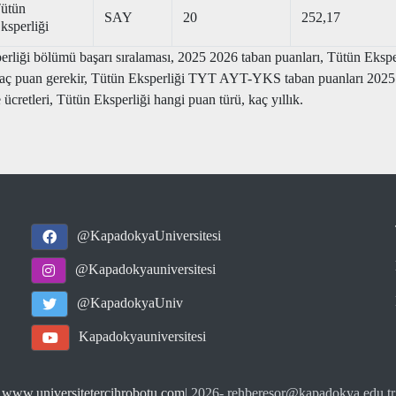
ütün
SAY
20
252,17
ksperliği
rliği bölümü başarı sıralaması, 2025 2026 taban puanları, Tütün Eksper
n kaç puan gerekir, Tütün Eksperliği TYT AYT-YKS taban puanları 202
 ücretleri, Tütün Eksperliği hangi puan türü, kaç yıllık.
@KapadokyaUniversitesi
@Kapadokyauniversitesi
@KapadokyaUniv
Kapadokyauniversitesi
www.universitetercihrobotu.com
| 2026
- rehberesor@kapadokya.edu.tr