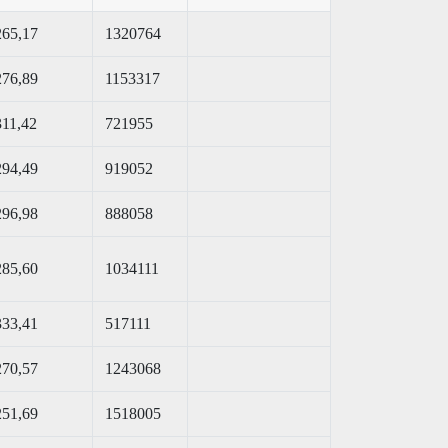
265,17
1320764
276,89
1153317
311,42
721955
294,49
919052
296,98
888058
285,60
1034111
333,41
517111
270,57
1243068
251,69
1518005