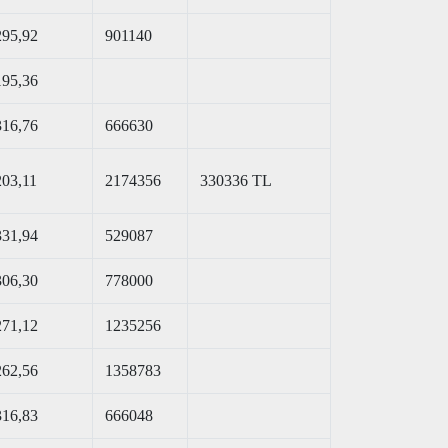
295,92
901140
195,36
316,76
666630
203,11
2174356
330336 TL
331,94
529087
306,30
778000
271,12
1235256
262,56
1358783
316,83
666048