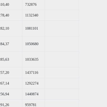
310,40
732876
278,40
1132340
282,10
1081101
284,37
1050680
285,63
1033635
257,20
1437116
267,14
1292274
256,94
1440874
291,26
959781