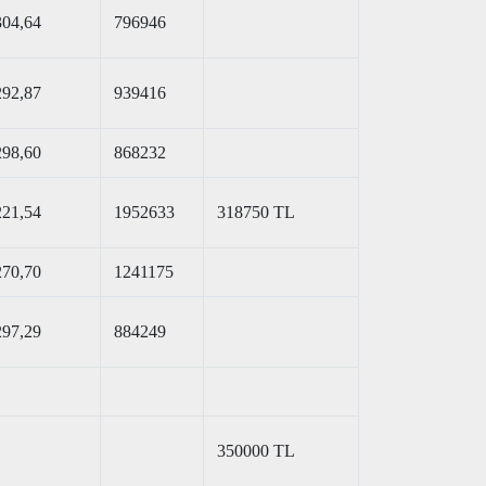
304,64
796946
292,87
939416
298,60
868232
221,54
1952633
318750 TL
270,70
1241175
297,29
884249
350000 TL