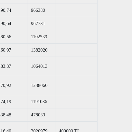
290,74
966380
290,64
967731
280,56
1102539
260,97
1382020
283,37
1064013
270,92
1238066
274,19
1191036
338,48
478039
216,40
2020979
400000 TL