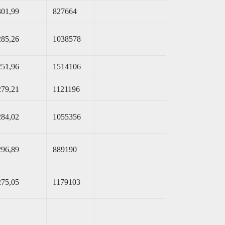
301,99
827664
285,26
1038578
251,96
1514106
279,21
1121196
284,02
1055356
296,89
889190
275,05
1179103