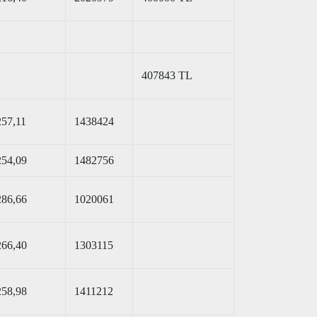
407843 TL
257,11
1438424
254,09
1482756
286,66
1020061
266,40
1303115
258,98
1411212