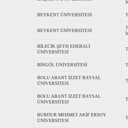
İ
BEYKENT ÜNİVERSİTESİ
T
T
BEYKENT ÜNİVERSİTESİ
İ
BİLECİK ŞEYH EDEBALİ
T
ÜNİVERSİTESİ
BİNGÖL ÜNİVERSİTESİ
T
BOLU ABANT İZZET BAYSAL
T
ÜNİVERSİTESİ
BOLU ABANT İZZET BAYSAL
T
ÜNİVERSİTESİ
BURDUR MEHMET AKİF ERSOY
T
ÜNİVERSİTESİ