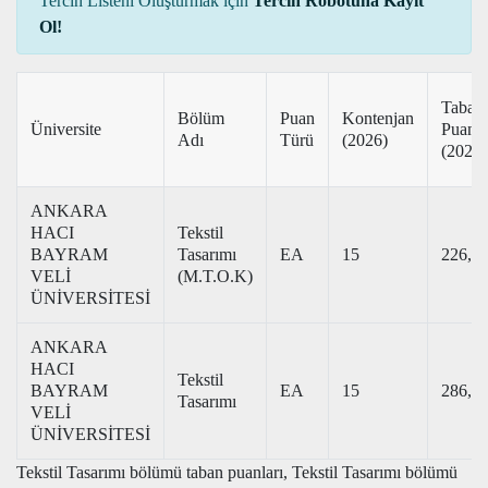
Tercih Listeni Oluşturmak için
Tercih Robotuna Kayıt
Ol!
Taban
Bölüm
Puan
Kontenjan
Üniversite
Puan
Adı
Türü
(2026)
(2025)
ANKARA
HACI
Tekstil
BAYRAM
Tasarımı
EA
15
226,1
VELİ
(M.T.O.K)
ÜNİVERSİTESİ
ANKARA
HACI
Tekstil
BAYRAM
EA
15
286,9
Tasarımı
VELİ
ÜNİVERSİTESİ
Tekstil Tasarımı bölümü taban puanları, Tekstil Tasarımı bölümü