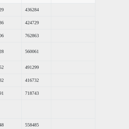
29
436284
36
424729
06
762863
28
560061
52
491299
82
416732
91
718743
48
558485