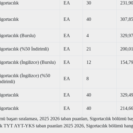
igortacılık
EA
30
231,9
igortacılık
EA
40
307,8
igortacılık (Burslu)
EA
4
329,9
igortacılık (%50 İndirimli)
EA
21
200,0
igortacılık (İngilizce) (Burslu)
EA
12
154,7
igortacılık (İngilizce) (%50
EA
8
ndirimli)
igortacılık
EA
40
329,4
igortacılık
EA
40
214,6
mü başarı sıralaması, 2025 2026 taban puanları, Sigortacılık bölümü başar
ılık TYT AYT-YKS taban puanları 2025 2026, Sigortacılık bölümü hangi ü