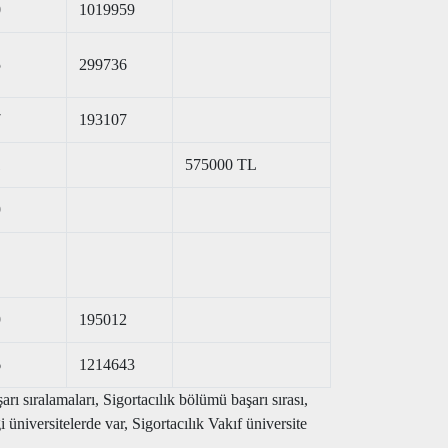
0
1019959
5
299736
7
193107
1
575000 TL
9
9
195012
6
1214643
ı sıralamaları, Sigortacılık bölümü başarı sırası,
niversitelerde var, Sigortacılık Vakıf üniversite