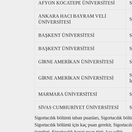
AFYON KOCATEPE ÜNİVERSİTESİ
S
ANKARA HACI BAYRAM VELİ
S
ÜNİVERSİTESİ
BAŞKENT ÜNİVERSİTESİ
S
BAŞKENT ÜNİVERSİTESİ
S
GİRNE AMERİKAN ÜNİVERSİTESİ
S
S
GİRNE AMERİKAN ÜNİVERSİTESİ
İ
MARMARA ÜNİVERSİTESİ
S
SİVAS CUMHURİYET ÜNİVERSİTESİ
S
Sigortacılık bölümü taban puanları, Sigortacılık bölü
Sigortacılık bölümü için kaç puan gerekir, Sigortac
ücretleri, Sigortacılık hangi puan türü, kaç yıllık.