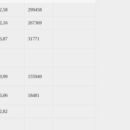
2,58
299458
2,16
267369
6,87
31771
9,99
155949
6,06
18481
2,82