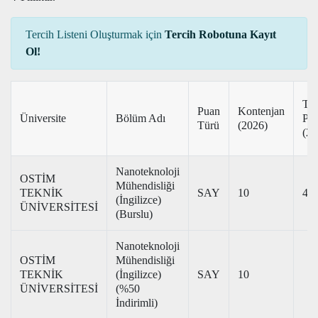
Tercih Listeni Oluşturmak için
Tercih Robotuna Kayıt
Ol!
Ta
Puan
Kontenjan
Üniversite
Bölüm Adı
Pu
Türü
(2026)
(20
Nanoteknoloji
OSTİM
Mühendisliği
TEKNİK
SAY
10
417
(İngilizce)
ÜNİVERSİTESİ
(Burslu)
Nanoteknoloji
OSTİM
Mühendisliği
TEKNİK
(İngilizce)
SAY
10
ÜNİVERSİTESİ
(%50
İndirimli)