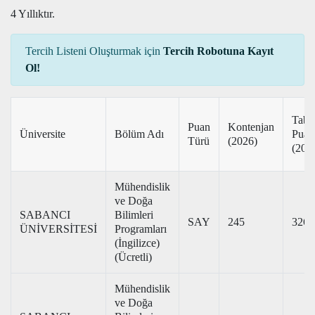
4 Yıllıktır.
Tercih Listeni Oluşturmak için
Tercih Robotuna Kayıt
Ol!
Taba
Puan
Kontenjan
Üniversite
Bölüm Adı
Puan
Türü
(2026)
(202
Mühendislik
ve Doğa
SABANCI
Bilimleri
SAY
245
326,
ÜNİVERSİTESİ
Programları
(İngilizce)
(Ücretli)
Mühendislik
ve Doğa