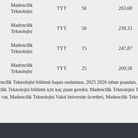
Madencilik
TYT
50
263,68
Teknolojisi
Madencilik
TYT
50
239,33
Teknolojisi
Madencilik
TYT
15
247,87
Teknolojisi
Madencilik
TYT
25
269,58
Teknolojisi
cilik Teknolojisi bölümü başarı sıralaması, 2025 2026 taban puanları, 
cilik Teknolojisi bölümü için kaç puan gerekir, Madencilik Teknoloj
ar, Madencilik Teknolojisi Vakıf üniversite ücretleri, Madencilik Tekno