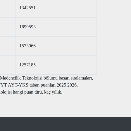
1342551
1699593
1573966
1257185
Madencilik Teknolojisi bölümü başarı sıralamaları,
isi TYT AYT-YKS taban puanları 2025 2026,
lojisi hangi puan türü, kaç yıllık.