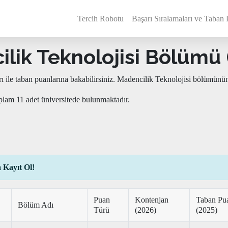
Tercih Robotu
Başarı Sıralamaları ve Taban 
lik Teknolojisi Bölümü (2
ı ile taban puanlarına bakabilirsiniz. Madencilik Teknolojisi bölümünü
plam 11 adet üniversitede bulunmaktadır.
 Kayıt Ol!
Puan
Kontenjan
Taban Pu
Bölüm Adı
Türü
(2026)
(2025)