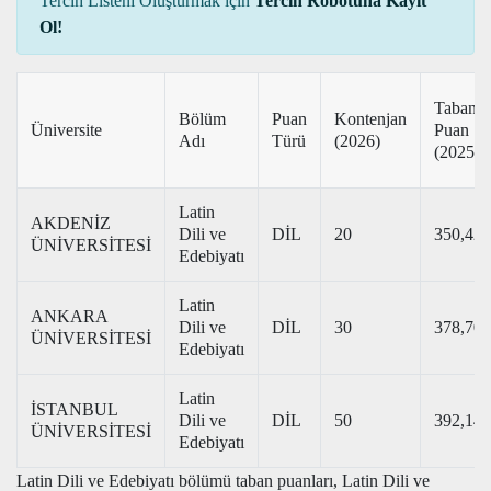
Tercih Listeni Oluşturmak için
Tercih Robotuna Kayıt
Ol!
Taban
Bölüm
Puan
Kontenjan
Üniversite
Puan
Adı
Türü
(2026)
(2025)
Latin
AKDENİZ
Dili ve
DİL
20
350,42
ÜNİVERSİTESİ
Edebiyatı
Latin
ANKARA
Dili ve
DİL
30
378,70
ÜNİVERSİTESİ
Edebiyatı
Latin
İSTANBUL
Dili ve
DİL
50
392,14
ÜNİVERSİTESİ
Edebiyatı
Latin Dili ve Edebiyatı bölümü taban puanları, Latin Dili ve