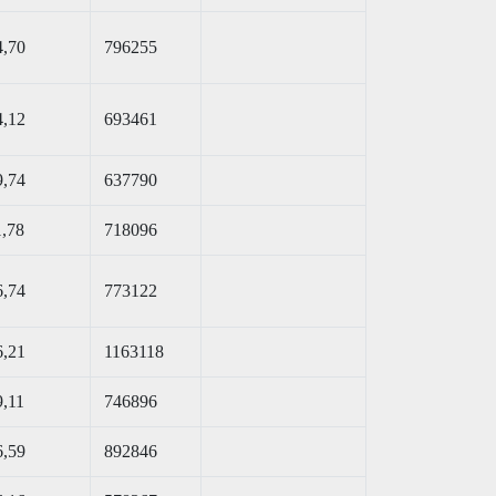
4,70
796255
4,12
693461
9,74
637790
1,78
718096
6,74
773122
6,21
1163118
9,11
746896
6,59
892846