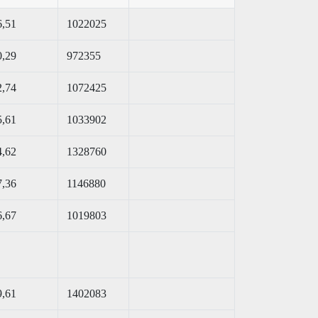
6,51
1022025
0,29
972355
2,74
1072425
5,61
1033902
4,62
1328760
7,36
1146880
6,67
1019803
9,61
1402083