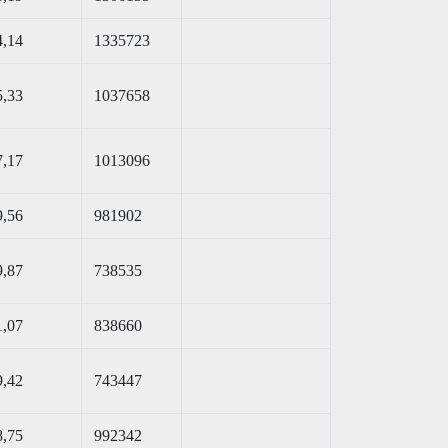
4,14
1335723
5,33
1037658
7,17
1013096
9,56
981902
9,87
738535
1,07
838660
9,42
743447
8,75
992342