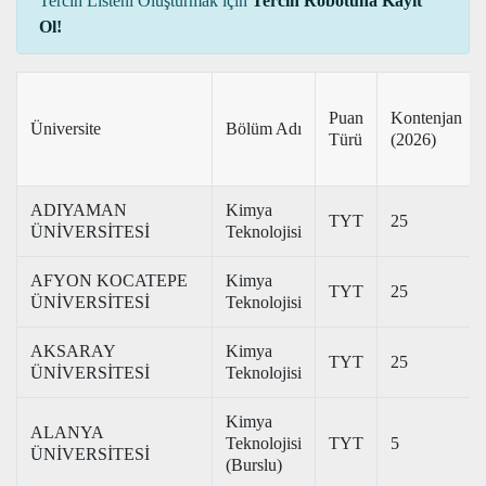
Tercih Listeni Oluşturmak için
Tercih Robotuna Kayıt
Ol!
Puan
Kontenjan
Üniversite
Bölüm Adı
Türü
(2026)
ADIYAMAN
Kimya
TYT
25
ÜNİVERSİTESİ
Teknolojisi
AFYON KOCATEPE
Kimya
TYT
25
ÜNİVERSİTESİ
Teknolojisi
AKSARAY
Kimya
TYT
25
ÜNİVERSİTESİ
Teknolojisi
Kimya
ALANYA
Teknolojisi
TYT
5
ÜNİVERSİTESİ
(Burslu)