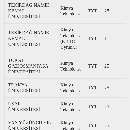
TEKİRDAĞ NAMIK
Kimya
KEMAL
TYT
25
Teknolojisi
ÜNİVERSİTESİ
Kimya
TEKİRDAĞ NAMIK
Teknolojisi
KEMAL
TYT
1
(KKTC
ÜNİVERSİTESİ
Uyruklu)
TOKAT
Kimya
GAZİOSMANPAŞA
TYT
25
Teknolojisi
ÜNİVERSİTESİ
TRAKYA
Kimya
TYT
25
ÜNİVERSİTESİ
Teknolojisi
UŞAK
Kimya
TYT
25
ÜNİVERSİTESİ
Teknolojisi
VAN YÜZÜNCÜ YIL
Kimya
TYT
25
ÜNİVERSİTESİ
Teknolojisi