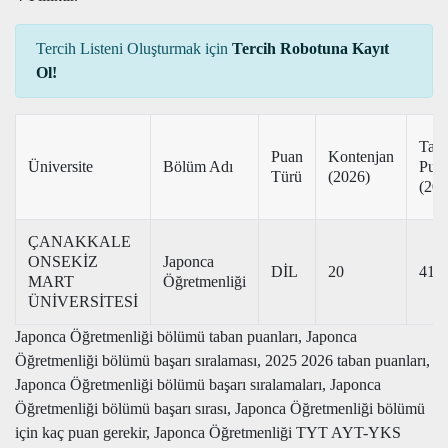
Tercih Listeni Oluşturmak için
Tercih Robotuna Kayıt
Ol!
Tab
Puan
Kontenjan
Üniversite
Bölüm Adı
Pua
Türü
(2026)
(202
ÇANAKKALE
ONSEKİZ
Japonca
DİL
20
417
MART
Öğretmenliği
ÜNİVERSİTESİ
Japonca Öğretmenliği bölümü taban puanları, Japonca
Öğretmenliği bölümü başarı sıralaması, 2025 2026 taban puanları,
Japonca Öğretmenliği bölümü başarı sıralamaları, Japonca
Öğretmenliği bölümü başarı sırası, Japonca Öğretmenliği bölümü
için kaç puan gerekir, Japonca Öğretmenliği TYT AYT-YKS