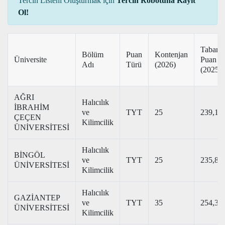
Tercih Listeni Oluşturmak için
Tercih Robotuna Kayıt
Ol!
Taban
Bölüm
Puan
Kontenjan
Üniversite
Puan
Adı
Türü
(2026)
(2025)
AĞRI
Halıcılık
İBRAHİM
ve
TYT
25
239,15
ÇEÇEN
Kilimcilik
ÜNİVERSİTESİ
Halıcılık
BİNGÖL
ve
TYT
25
235,81
ÜNİVERSİTESİ
Kilimcilik
Halıcılık
GAZİANTEP
ve
TYT
35
254,38
ÜNİVERSİTESİ
Kilimcilik