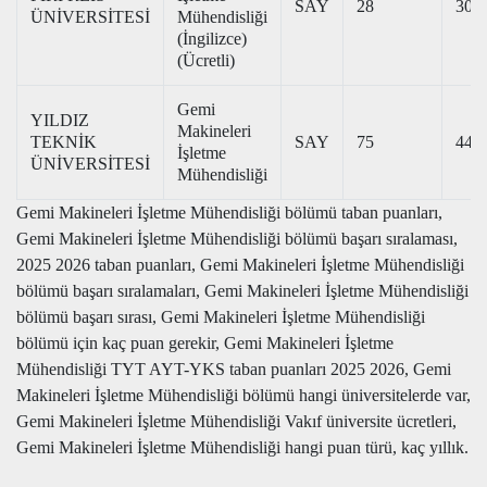
SAY
28
302
ÜNİVERSİTESİ
Mühendisliği
(İngilizce)
(Ücretli)
Gemi
YILDIZ
Makineleri
TEKNİK
SAY
75
447
İşletme
ÜNİVERSİTESİ
Mühendisliği
Gemi Makineleri İşletme Mühendisliği bölümü taban puanları,
Gemi Makineleri İşletme Mühendisliği bölümü başarı sıralaması,
2025 2026 taban puanları, Gemi Makineleri İşletme Mühendisliği
bölümü başarı sıralamaları, Gemi Makineleri İşletme Mühendisliği
bölümü başarı sırası, Gemi Makineleri İşletme Mühendisliği
bölümü için kaç puan gerekir, Gemi Makineleri İşletme
Mühendisliği TYT AYT-YKS taban puanları 2025 2026, Gemi
Makineleri İşletme Mühendisliği bölümü hangi üniversitelerde var,
Gemi Makineleri İşletme Mühendisliği Vakıf üniversite ücretleri,
Gemi Makineleri İşletme Mühendisliği hangi puan türü, kaç yıllık.