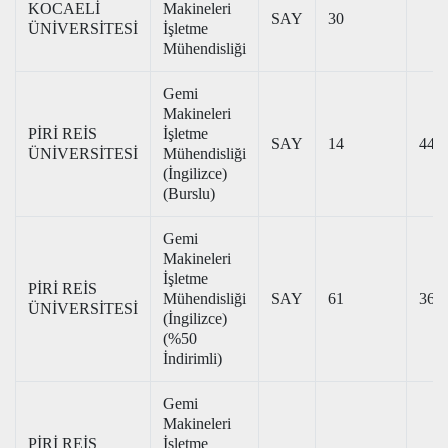
KOCAELİ
Makineleri
SAY
30
ÜNİVERSİTESİ
İşletme
Mühendisliği
Gemi
Makineleri
PİRİ REİS
İşletme
SAY
14
442
ÜNİVERSİTESİ
Mühendisliği
(İngilizce)
(Burslu)
Gemi
Makineleri
İşletme
PİRİ REİS
Mühendisliği
SAY
61
364
ÜNİVERSİTESİ
(İngilizce)
(%50
İndirimli)
Gemi
Makineleri
PİRİ REİS
İşletme