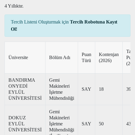
4 Yıllıktır.
Tercih Listeni Oluşturmak için
Tercih Robotuna Kayıt
Ol!
Tab
Puan
Kontenjan
Üniversite
Bölüm Adı
Pua
Türü
(2026)
(202
BANDIRMA
Gemi
ONYEDİ
Makineleri
SAY
18
393
EYLÜL
İşletme
ÜNİVERSİTESİ
Mühendisliği
Gemi
DOKUZ
Makineleri
EYLÜL
İşletme
SAY
50
432
ÜNİVERSİTESİ
Mühendisliği