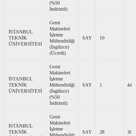
(%50
İndirimli)
Gemi
Makineleri
İSTANBUL
İşletme
TEKNİK
SAY
10
Mühendisliği
ÜNİVERSİTESİ
(İngilizce)
(Ücretli)
Gemi
Makineleri
İSTANBUL
İşletme
TEKNİK
Mühendisliği
SAY
1
440
ÜNİVERSİTESİ
(İngilizce)
(%50
İndirimli)
Gemi
Makineleri
İSTANBUL
İşletme
TEKNİK
SAY
28
308
Mühendisliği