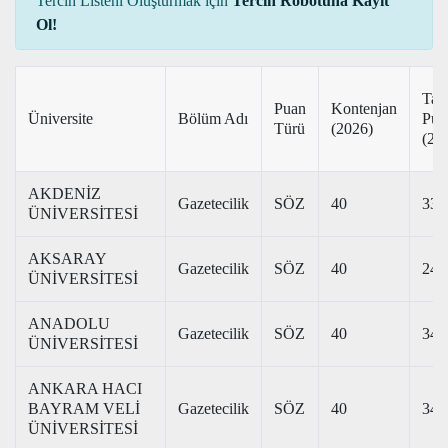
Tercih Listeni Oluşturmak için
Tercih Robotuna Kayıt
Ol!
Tab
Puan
Kontenjan
Üniversite
Bölüm Adı
Pua
Türü
(2026)
(20
AKDENİZ
Gazetecilik
SÖZ
40
334
ÜNİVERSİTESİ
AKSARAY
Gazetecilik
SÖZ
40
247
ÜNİVERSİTESİ
ANADOLU
Gazetecilik
SÖZ
40
341
ÜNİVERSİTESİ
ANKARA HACI
BAYRAM VELİ
Gazetecilik
SÖZ
40
346
ÜNİVERSİTESİ