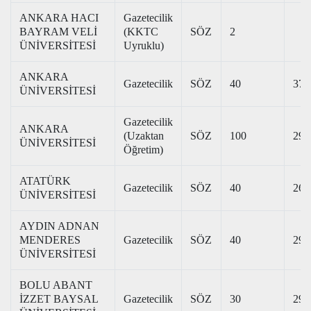
ANKARA HACI
Gazetecilik
BAYRAM VELİ
(KKTC
SÖZ
2
ÜNİVERSİTESİ
Uyruklu)
ANKARA
Gazetecilik
SÖZ
40
377
ÜNİVERSİTESİ
Gazetecilik
ANKARA
(Uzaktan
SÖZ
100
297
ÜNİVERSİTESİ
Öğretim)
ATATÜRK
Gazetecilik
SÖZ
40
265
ÜNİVERSİTESİ
AYDIN ADNAN
MENDERES
Gazetecilik
SÖZ
40
298
ÜNİVERSİTESİ
BOLU ABANT
İZZET BAYSAL
Gazetecilik
SÖZ
30
292