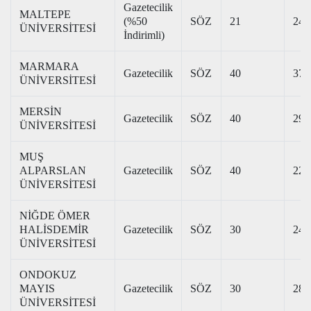
Gazetecilik
MALTEPE
(%50
SÖZ
21
242
ÜNİVERSİTESİ
İndirimli)
MARMARA
Gazetecilik
SÖZ
40
370
ÜNİVERSİTESİ
MERSİN
Gazetecilik
SÖZ
40
297
ÜNİVERSİTESİ
MUŞ
ALPARSLAN
Gazetecilik
SÖZ
40
223
ÜNİVERSİTESİ
NİĞDE ÖMER
HALİSDEMİR
Gazetecilik
SÖZ
30
241
ÜNİVERSİTESİ
ONDOKUZ
MAYIS
Gazetecilik
SÖZ
30
283
ÜNİVERSİTESİ