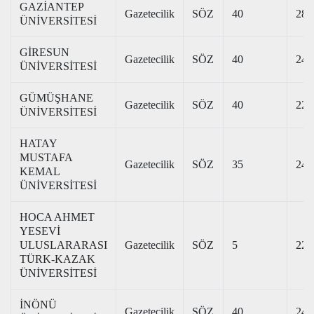
GAZİANTEP
Gazetecilik
SÖZ
40
284
ÜNİVERSİTESİ
GİRESUN
Gazetecilik
SÖZ
40
244
ÜNİVERSİTESİ
GÜMÜŞHANE
Gazetecilik
SÖZ
40
229
ÜNİVERSİTESİ
HATAY
MUSTAFA
Gazetecilik
SÖZ
35
240
KEMAL
ÜNİVERSİTESİ
HOCA AHMET
YESEVİ
ULUSLARARASI
Gazetecilik
SÖZ
5
221
TÜRK-KAZAK
ÜNİVERSİTESİ
İNÖNÜ
Gazetecilik
SÖZ
40
247