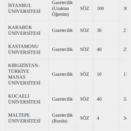
Gazetecilik
İSTANBUL
(Uzaktan
SÖZ
100
303
ÜNİVERSİTESİ
Öğretim)
KARABÜK
Gazetecilik
SÖZ
30
236
ÜNİVERSİTESİ
KASTAMONU
Gazetecilik
SÖZ
40
250
ÜNİVERSİTESİ
KIRGIZİSTAN-
TÜRKİYE
Gazetecilik
SÖZ
10
178
MANAS
ÜNİVERSİTESİ
KOCAELİ
Gazetecilik
SÖZ
40
320
ÜNİVERSİTESİ
MALTEPE
Gazetecilik
SÖZ
4
349
ÜNİVERSİTESİ
(Burslu)