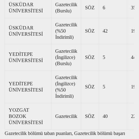
ÜSKÜDAR
Gazetecilik
SÖZ
6
352
ÜNİVERSİTESİ
(Burslu)
Gazetecilik
ÜSKÜDAR
(%50
SÖZ
42
191
ÜNİVERSİTESİ
İndirimli)
Gazetecilik
YEDİTEPE
(İngilizce)
SÖZ
5
448
ÜNİVERSİTESİ
(Burslu)
Gazetecilik
YEDİTEPE
(İngilizce)
SÖZ
5
190
ÜNİVERSİTESİ
(%50
İndirimli)
YOZGAT
BOZOK
Gazetecilik
SÖZ
40
228
ÜNİVERSİTESİ
Gazetecilik bölümü taban puanları, Gazetecilik bölümü başarı