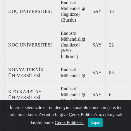
Endüstri
Mühendisliği
KOÇ ÜNİVERSİTESİ
SAY
13
(İngilizce)
(Burslu)
Endüstri
Mühendisliği
KOÇ ÜNİVERSİTESİ
(İngilizce)
SAY
22
(%50
İndirimli)
KONYA TEKNİK
Endüstri
SAY
85
ÜNİVERSİTESİ
Mühendisliği
Endüstri
KTO KARATAY
Mühendisliği
SAY
6
ÜNİVERSİTESİ
(Burslu)
İnternet sitemizde en iyi deneyimi sunabilmemiz için çerezler
Endüstri
kullanmaktayız. Ayrıntılı bilgiye Çerez Politika’mızı okuyarak
KTO KARATAY
Mühendisliği
ulaşabilirsiniz
Çerez Politikası
SAY
26
Kapat
ÜNİVERSİTESİ
(%50