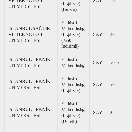
VE TEKNOLOJİ
SAY
19
(İngilizce)
ÜNİVERSİTESİ
(Burslu)
Endüstri
İSTANBUL SAĞLIK
Mühendisliği
VE TEKNOLOJİ
(İngilizce)
SAY
20
ÜNİVERSİTESİ
(%50
İndirimli)
İSTANBUL TEKNİK
Endüstri
SAY
50+2
ÜNİVERSİTESİ
Mühendisliği
Endüstri
İSTANBUL TEKNİK
Mühendisliği
SAY
50
ÜNİVERSİTESİ
(İngilizce)
Endüstri
İSTANBUL TEKNİK
Mühendisliği
SAY
25
ÜNİVERSİTESİ
(İngilizce)
(Ücretli)