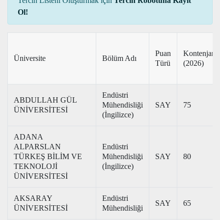
Tercih Listeni Oluşturmak için
Tercih Robotuna Kayıt
Ol!
Puan
Kontenjan
Üniversite
Bölüm Adı
Türü
(2026)
Endüstri
ABDULLAH GÜL
Mühendisliği
SAY
75
ÜNİVERSİTESİ
(İngilizce)
ADANA
ALPARSLAN
Endüstri
TÜRKEŞ BİLİM VE
Mühendisliği
SAY
80
TEKNOLOJİ
(İngilizce)
ÜNİVERSİTESİ
AKSARAY
Endüstri
SAY
65
ÜNİVERSİTESİ
Mühendisliği