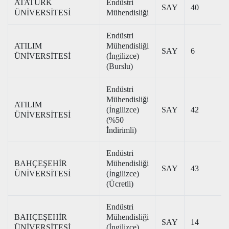
ATATÜRK
Endüstri
SAY
40
ÜNİVERSİTESİ
Mühendisliği
Endüstri
ATILIM
Mühendisliği
SAY
6
ÜNİVERSİTESİ
(İngilizce)
(Burslu)
Endüstri
Mühendisliği
ATILIM
(İngilizce)
SAY
42
ÜNİVERSİTESİ
(%50
İndirimli)
Endüstri
BAHÇEŞEHİR
Mühendisliği
SAY
43
ÜNİVERSİTESİ
(İngilizce)
(Ücretli)
Endüstri
BAHÇEŞEHİR
Mühendisliği
SAY
14
ÜNİVERSİTESİ
(İngilizce)