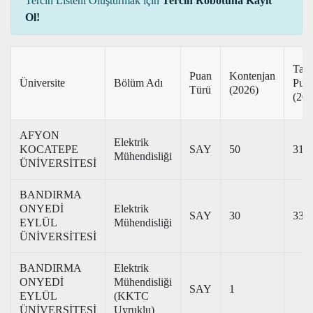
Tercih Listeni Oluşturmak için
Tercih Robotuna Kayıt
Ol!
Tab
Puan
Kontenjan
Üniversite
Bölüm Adı
Pua
Türü
(2026)
(202
AFYON
Elektrik
KOCATEPE
SAY
50
317
Mühendisliği
ÜNİVERSİTESİ
BANDIRMA
ONYEDİ
Elektrik
SAY
30
337
EYLÜL
Mühendisliği
ÜNİVERSİTESİ
BANDIRMA
Elektrik
ONYEDİ
Mühendisliği
SAY
1
EYLÜL
(KKTC
ÜNİVERSİTESİ
Uyruklu)