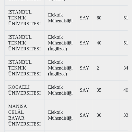
İSTANBUL
Elektrik
TEKNİK
SAY
60
510
Mühendisliği
ÜNİVERSİTESİ
İSTANBUL
Elektrik
TEKNİK
Mühendisliği
SAY
40
512
ÜNİVERSİTESİ
(İngilizce)
İSTANBUL
Elektrik
TEKNİK
Mühendisliği
SAY
2
342
ÜNİVERSİTESİ
(İngilizce)
KOCAELİ
Elektrik
SAY
35
401
ÜNİVERSİTESİ
Mühendisliği
MANİSA
CELÂL
Elektrik
SAY
30
339
BAYAR
Mühendisliği
ÜNİVERSİTESİ