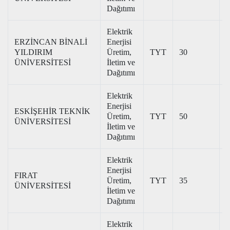
Dağıtımı
Elektrik
ERZİNCAN BİNALİ
Enerjisi
YILDIRIM
Üretim,
TYT
30
2
ÜNİVERSİTESİ
İletim ve
Dağıtımı
Elektrik
Enerjisi
ESKİŞEHİR TEKNİK
Üretim,
TYT
50
3
ÜNİVERSİTESİ
İletim ve
Dağıtımı
Elektrik
Enerjisi
FIRAT
Üretim,
TYT
35
2
ÜNİVERSİTESİ
İletim ve
Dağıtımı
Elektrik