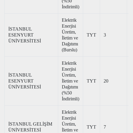
(%50
İndirimli)
Elektrik
Enerjisi
İSTANBUL
Üretim,
ESENYURT
TYT
3
3
İletim ve
ÜNİVERSİTESİ
Dağıtımı
(Burslu)
Elektrik
Enerjisi
İSTANBUL
Üretim,
ESENYURT
İletim ve
TYT
20
1
ÜNİVERSİTESİ
Dağıtımı
(%50
İndirimli)
Elektrik
Enerjisi
İSTANBUL GELİŞİM
Üretim,
TYT
7
3
ÜNİVERSİTESİ
İletim ve