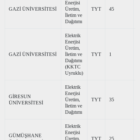
Enerjisi
GAZİ ÜNİVERSİTESİ
Üretim,
TYT
45
3
İletim ve
Dağıtımı
Elektrik
Enerjisi
Üretim,
GAZİ ÜNİVERSİTESİ
İletim ve
TYT
1
Dağıtımı
(KKTC
Uyruklu)
Elektrik
Enerjisi
GİRESUN
Üretim,
TYT
35
2
ÜNİVERSİTESİ
İletim ve
Dağıtımı
Elektrik
Enerjisi
GÜMÜŞHANE
Üretim,
TYT
25
2