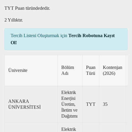
TYT Puan türündededir.
2 Yıllıktır.
Tercih Listeni Oluşturmak için
Tercih Robotuna Kayıt
Ol!
T
Bölüm
Puan
Kontenjan
Üniversite
P
Adı
Türü
(2026)
(
Elektrik
Enerjisi
ANKARA
Üretim,
TYT
35
2
ÜNİVERSİTESİ
İletim ve
Dağıtımı
Elektrik