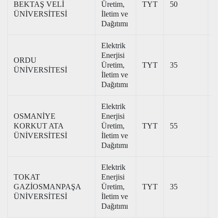
BEKTAŞ VELİ
Üretim,
TYT
50
2
ÜNİVERSİTESİ
İletim ve
Dağıtımı
Elektrik
Enerjisi
ORDU
Üretim,
TYT
35
2
ÜNİVERSİTESİ
İletim ve
Dağıtımı
Elektrik
OSMANİYE
Enerjisi
KORKUT ATA
Üretim,
TYT
55
2
ÜNİVERSİTESİ
İletim ve
Dağıtımı
Elektrik
TOKAT
Enerjisi
GAZİOSMANPAŞA
Üretim,
TYT
35
2
ÜNİVERSİTESİ
İletim ve
Dağıtımı