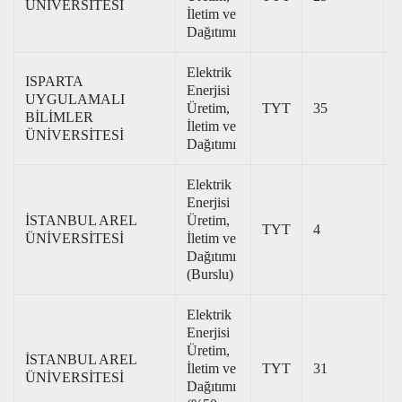
ÜNİVERSİTESİ
İletim ve
Dağıtımı
Elektrik
ISPARTA
Enerjisi
UYGULAMALI
Üretim,
TYT
35
2
BİLİMLER
İletim ve
ÜNİVERSİTESİ
Dağıtımı
Elektrik
Enerjisi
İSTANBUL AREL
Üretim,
TYT
4
3
ÜNİVERSİTESİ
İletim ve
Dağıtımı
(Burslu)
Elektrik
Enerjisi
Üretim,
İSTANBUL AREL
İletim ve
TYT
31
1
ÜNİVERSİTESİ
Dağıtımı