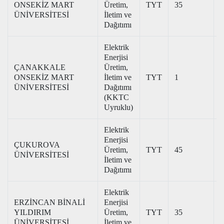
ONSEKİZ MART
Üretim,
TYT
35
2
ÜNİVERSİTESİ
İletim ve
Dağıtımı
Elektrik
Enerjisi
ÇANAKKALE
Üretim,
ONSEKİZ MART
İletim ve
TYT
1
ÜNİVERSİTESİ
Dağıtımı
(KKTC
Uyruklu)
Elektrik
Enerjisi
ÇUKUROVA
Üretim,
TYT
45
2
ÜNİVERSİTESİ
İletim ve
Dağıtımı
Elektrik
ERZİNCAN BİNALİ
Enerjisi
YILDIRIM
Üretim,
TYT
35
2
ÜNİVERSİTESİ
İletim ve