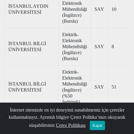
Elektronik
İSTANBUL AYDIN
Mühendisliği
SAY
10
ÜNİVERSİTESİ
(İngilizce)
(Burslu)
Elektrik-
Elektronik
İSTANBUL BİLGİ
Mühendisliği
SAY
8
ÜNİVERSİTESİ
(İngilizce)
(Burslu)
Elektrik-
Elektronik
İSTANBUL BİLGİ
Mühendisliği
SAY
51
ÜNİVERSİTESİ
(İngilizce)
(%50
İndirimli)
İnternet sitemizde en iyi deneyimi sunabilmemiz için çerezler
Elektrik-
kullanmaktayız. Ayrıntılı bilgiye Çerez Politika’mızı okuyarak
İSTANBUL
Elektronik
ulaşabilirsiniz
Çerez Politikası
Kapat
ESENYURT
Mühendisliği
SAY
11
ÜNİVERSİTESİ
(İngilizce)