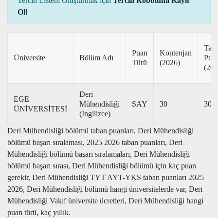
Tercih Listeni Oluşturmak için
Tercih Robotuna Kayıt
Ol!
Tab
Puan
Kontenjan
Üniversite
Bölüm Adı
Pua
Türü
(2026)
(202
Deri
EGE
Mühendisliği
SAY
30
306
ÜNİVERSİTESİ
(İngilizce)
Deri Mühendisliği bölümü taban puanları, Deri Mühendisliği
bölümü başarı sıralaması, 2025 2026 taban puanları, Deri
Mühendisliği bölümü başarı sıralamaları, Deri Mühendisliği
bölümü başarı sırası, Deri Mühendisliği bölümü için kaç puan
gerekir, Deri Mühendisliği TYT AYT-YKS taban puanları 2025
2026, Deri Mühendisliği bölümü hangi üniversitelerde var, Deri
Mühendisliği Vakıf üniversite ücretleri, Deri Mühendisliği hangi
puan türü, kaç yıllık.