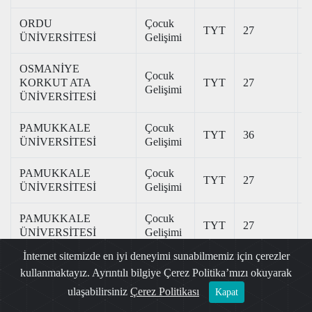
ORDU
Çocuk
TYT
27
3
ÜNİVERSİTESİ
Gelişimi
OSMANİYE
Çocuk
KORKUT ATA
TYT
27
3
Gelişimi
ÜNİVERSİTESİ
PAMUKKALE
Çocuk
TYT
36
3
ÜNİVERSİTESİ
Gelişimi
PAMUKKALE
Çocuk
TYT
27
2
ÜNİVERSİTESİ
Gelişimi
PAMUKKALE
Çocuk
TYT
27
2
ÜNİVERSİTESİ
Gelişimi
İnternet sitemizde en iyi deneyimi sunabilmemiz için çerezler
PAMUKKALE
Çocuk
TYT
27
2
kullanmaktayız. Ayrıntılı bilgiye Çerez Politika’mızı okuyarak
ÜNİVERSİTESİ
Gelişimi
ulaşabilirsiniz
Çerez Politikası
Kapat
SAKARYA
Çocuk