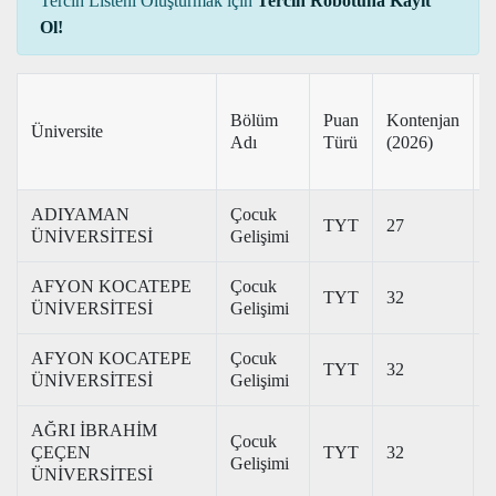
Tercih Listeni Oluşturmak için
Tercih Robotuna Kayıt
Ol!
T
Bölüm
Puan
Kontenjan
Üniversite
P
Adı
Türü
(2026)
(
ADIYAMAN
Çocuk
TYT
27
3
ÜNİVERSİTESİ
Gelişimi
AFYON KOCATEPE
Çocuk
TYT
32
3
ÜNİVERSİTESİ
Gelişimi
AFYON KOCATEPE
Çocuk
TYT
32
2
ÜNİVERSİTESİ
Gelişimi
AĞRI İBRAHİM
Çocuk
ÇEÇEN
TYT
32
2
Gelişimi
ÜNİVERSİTESİ