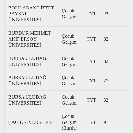
BOLU ABANT İZZET
Çocuk
BAYSAL
TYT
23
3
Gelişimi
ÜNİVERSİTESİ
BURDUR MEHMET
Çocuk
AKİF ERSOY
TYT
32
2
Gelişimi
ÜNİVERSİTESİ
BURSA ULUDAĞ
Çocuk
TYT
32
3
ÜNİVERSİTESİ
Gelişimi
BURSA ULUDAĞ
Çocuk
TYT
27
3
ÜNİVERSİTESİ
Gelişimi
BURSA ULUDAĞ
Çocuk
TYT
32
3
ÜNİVERSİTESİ
Gelişimi
Çocuk
ÇAĞ ÜNİVERSİTESİ
Gelişimi
TYT
9
3
(Burslu)