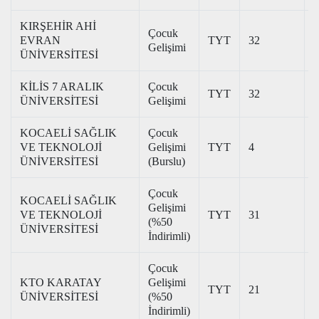
KIRŞEHİR AHİ
Çocuk
EVRAN
TYT
32
2
Gelişimi
ÜNİVERSİTESİ
KİLİS 7 ARALIK
Çocuk
TYT
32
2
ÜNİVERSİTESİ
Gelişimi
KOCAELİ SAĞLIK
Çocuk
VE TEKNOLOJİ
Gelişimi
TYT
4
3
ÜNİVERSİTESİ
(Burslu)
Çocuk
KOCAELİ SAĞLIK
Gelişimi
VE TEKNOLOJİ
TYT
31
2
(%50
ÜNİVERSİTESİ
İndirimli)
Çocuk
KTO KARATAY
Gelişimi
TYT
21
2
ÜNİVERSİTESİ
(%50
İndirimli)