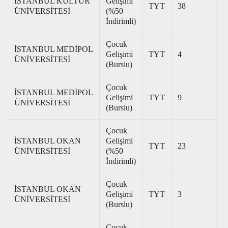
İSTANBUL KÜLTÜR
Gelişimi
TYT
38
1
ÜNİVERSİTESİ
(%50
İndirimli)
Çocuk
İSTANBUL MEDİPOL
Gelişimi
TYT
4
3
ÜNİVERSİTESİ
(Burslu)
Çocuk
İSTANBUL MEDİPOL
Gelişimi
TYT
9
3
ÜNİVERSİTESİ
(Burslu)
Çocuk
İSTANBUL OKAN
Gelişimi
TYT
23
1
ÜNİVERSİTESİ
(%50
İndirimli)
Çocuk
İSTANBUL OKAN
Gelişimi
TYT
3
3
ÜNİVERSİTESİ
(Burslu)
Çocuk