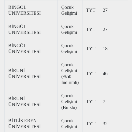
BİNGÖL
Çocuk
TYT
27
2
ÜNİVERSİTESİ
Gelişimi
BİNGÖL
Çocuk
TYT
27
2
ÜNİVERSİTESİ
Gelişimi
BİNGÖL
Çocuk
TYT
18
2
ÜNİVERSİTESİ
Gelişimi
Çocuk
BİRUNİ
Gelişimi
TYT
46
1
ÜNİVERSİTESİ
(%50
İndirimli)
Çocuk
BİRUNİ
Gelişimi
TYT
7
3
ÜNİVERSİTESİ
(Burslu)
BİTLİS EREN
Çocuk
TYT
32
2
ÜNİVERSİTESİ
Gelişimi