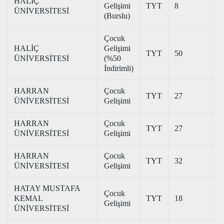
HALİÇ
Gelişimi
TYT
8
3
ÜNİVERSİTESİ
(Burslu)
Çocuk
HALİÇ
Gelişimi
TYT
50
ÜNİVERSİTESİ
(%50
İndirimli)
HARRAN
Çocuk
TYT
27
3
ÜNİVERSİTESİ
Gelişimi
HARRAN
Çocuk
TYT
27
2
ÜNİVERSİTESİ
Gelişimi
HARRAN
Çocuk
TYT
32
2
ÜNİVERSİTESİ
Gelişimi
HATAY MUSTAFA
Çocuk
KEMAL
TYT
18
3
Gelişimi
ÜNİVERSİTESİ