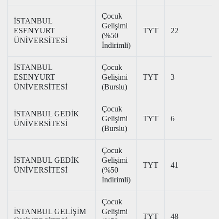
Çocuk
İSTANBUL
Gelişimi
ESENYURT
TYT
22
2
(%50
ÜNİVERSİTESİ
İndirimli)
İSTANBUL
Çocuk
ESENYURT
Gelişimi
TYT
3
3
ÜNİVERSİTESİ
(Burslu)
Çocuk
İSTANBUL GEDİK
Gelişimi
TYT
6
3
ÜNİVERSİTESİ
(Burslu)
Çocuk
İSTANBUL GEDİK
Gelişimi
TYT
41
2
ÜNİVERSİTESİ
(%50
İndirimli)
Çocuk
İSTANBUL GELİŞİM
Gelişimi
TYT
48
1