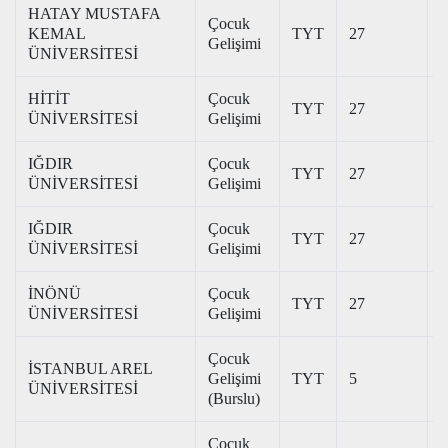
HATAY MUSTAFA
Çocuk
KEMAL
TYT
27
2
Gelişimi
ÜNİVERSİTESİ
HİTİT
Çocuk
TYT
27
2
ÜNİVERSİTESİ
Gelişimi
IĞDIR
Çocuk
TYT
27
2
ÜNİVERSİTESİ
Gelişimi
IĞDIR
Çocuk
TYT
27
2
ÜNİVERSİTESİ
Gelişimi
İNÖNÜ
Çocuk
TYT
27
3
ÜNİVERSİTESİ
Gelişimi
Çocuk
İSTANBUL AREL
Gelişimi
TYT
5
3
ÜNİVERSİTESİ
(Burslu)
Çocuk