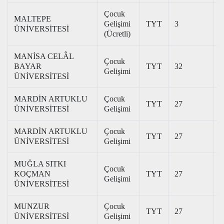
Çocuk
MALTEPE
Gelişimi
TYT
3
1
ÜNİVERSİTESİ
(Ücretli)
MANİSA CELÂL
Çocuk
BAYAR
TYT
32
3
Gelişimi
ÜNİVERSİTESİ
MARDİN ARTUKLU
Çocuk
TYT
27
3
ÜNİVERSİTESİ
Gelişimi
MARDİN ARTUKLU
Çocuk
TYT
27
2
ÜNİVERSİTESİ
Gelişimi
MUĞLA SITKI
Çocuk
KOÇMAN
TYT
27
3
Gelişimi
ÜNİVERSİTESİ
MUNZUR
Çocuk
TYT
27
2
ÜNİVERSİTESİ
Gelişimi