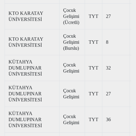
Çocuk
KTO KARATAY
Gelişimi
TYT
27
2
ÜNİVERSİTESİ
(Ücretli)
Çocuk
KTO KARATAY
Gelişimi
TYT
8
3
ÜNİVERSİTESİ
(Burslu)
KÜTAHYA
Çocuk
DUMLUPINAR
TYT
32
2
Gelişimi
ÜNİVERSİTESİ
KÜTAHYA
Çocuk
DUMLUPINAR
TYT
27
3
Gelişimi
ÜNİVERSİTESİ
KÜTAHYA
Çocuk
DUMLUPINAR
TYT
36
2
Gelişimi
ÜNİVERSİTESİ