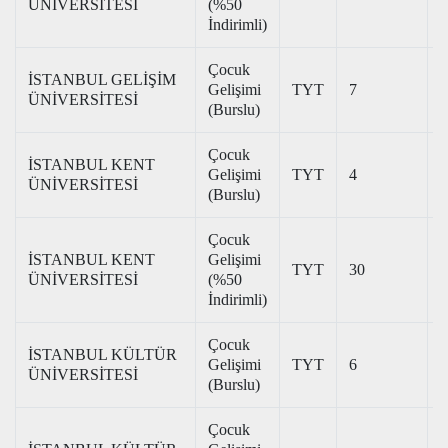
ÜNİVERSİTESİ
(%50
İndirimli)
Çocuk
İSTANBUL GELİŞİM
Gelişimi
TYT
7
3
ÜNİVERSİTESİ
(Burslu)
Çocuk
İSTANBUL KENT
Gelişimi
TYT
4
3
ÜNİVERSİTESİ
(Burslu)
Çocuk
İSTANBUL KENT
Gelişimi
TYT
30
1
ÜNİVERSİTESİ
(%50
İndirimli)
Çocuk
İSTANBUL KÜLTÜR
Gelişimi
TYT
6
3
ÜNİVERSİTESİ
(Burslu)
Çocuk