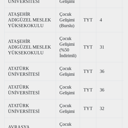
ÜNİVERSİTESİ
Gelişimi
ATAŞEHİR
Çocuk
ADIGÜZEL MESLEK
Gelişimi
TYT
4
3
YÜKSEKOKULU
(Burslu)
Çocuk
ATAŞEHİR
Gelişimi
ADIGÜZEL MESLEK
TYT
31
1
(%50
YÜKSEKOKULU
İndirimli)
ATATÜRK
Çocuk
TYT
36
3
ÜNİVERSİTESİ
Gelişimi
ATATÜRK
Çocuk
TYT
36
2
ÜNİVERSİTESİ
Gelişimi
ATATÜRK
Çocuk
TYT
32
2
ÜNİVERSİTESİ
Gelişimi
Çocuk
AVRASYA