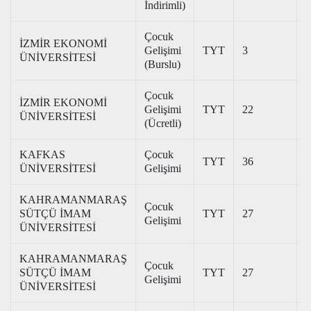
İndirimli)
Çocuk
İZMİR EKONOMİ
Gelişimi
TYT
3
3
ÜNİVERSİTESİ
(Burslu)
Çocuk
İZMİR EKONOMİ
Gelişimi
TYT
22
2
ÜNİVERSİTESİ
(Ücretli)
KAFKAS
Çocuk
TYT
36
2
ÜNİVERSİTESİ
Gelişimi
KAHRAMANMARAŞ
Çocuk
SÜTÇÜ İMAM
TYT
27
3
Gelişimi
ÜNİVERSİTESİ
KAHRAMANMARAŞ
Çocuk
SÜTÇÜ İMAM
TYT
27
2
Gelişimi
ÜNİVERSİTESİ