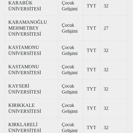
KARABÜK
Çocuk
TYT
32
2
ÜNİVERSİTESİ
Gelişimi
KARAMANOĞLU
Çocuk
MEHMETBEY
TYT
27
3
Gelişimi
ÜNİVERSİTESİ
KASTAMONU
Çocuk
TYT
32
2
ÜNİVERSİTESİ
Gelişimi
KASTAMONU
Çocuk
TYT
32
2
ÜNİVERSİTESİ
Gelişimi
KAYSERİ
Çocuk
TYT
32
3
ÜNİVERSİTESİ
Gelişimi
KIRIKKALE
Çocuk
TYT
32
2
ÜNİVERSİTESİ
Gelişimi
KIRKLARELİ
Çocuk
TYT
32
2
ÜNİVERSİTESİ
Gelişimi