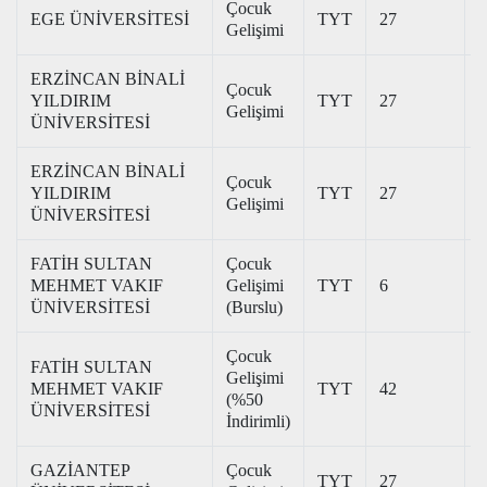
Çocuk
EGE ÜNİVERSİTESİ
TYT
27
3
Gelişimi
ERZİNCAN BİNALİ
Çocuk
YILDIRIM
TYT
27
2
Gelişimi
ÜNİVERSİTESİ
ERZİNCAN BİNALİ
Çocuk
YILDIRIM
TYT
27
2
Gelişimi
ÜNİVERSİTESİ
FATİH SULTAN
Çocuk
MEHMET VAKIF
Gelişimi
TYT
6
3
ÜNİVERSİTESİ
(Burslu)
Çocuk
FATİH SULTAN
Gelişimi
MEHMET VAKIF
TYT
42
1
(%50
ÜNİVERSİTESİ
İndirimli)
GAZİANTEP
Çocuk
TYT
27
3