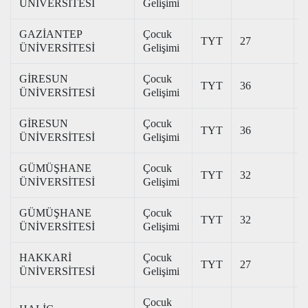
ÜNİVERSİTESİ
Gelişimi
GAZİANTEP
Çocuk
TYT
27
2
ÜNİVERSİTESİ
Gelişimi
GİRESUN
Çocuk
TYT
36
3
ÜNİVERSİTESİ
Gelişimi
GİRESUN
Çocuk
TYT
36
2
ÜNİVERSİTESİ
Gelişimi
GÜMÜŞHANE
Çocuk
TYT
32
2
ÜNİVERSİTESİ
Gelişimi
GÜMÜŞHANE
Çocuk
TYT
32
ÜNİVERSİTESİ
Gelişimi
HAKKARİ
Çocuk
TYT
27
2
ÜNİVERSİTESİ
Gelişimi
Çocuk