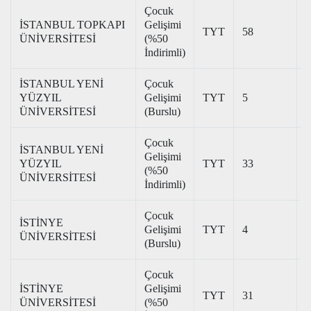
Çocuk
İSTANBUL TOPKAPI
Gelişimi
TYT
58
2
ÜNİVERSİTESİ
(%50
İndirimli)
İSTANBUL YENİ
Çocuk
YÜZYIL
Gelişimi
TYT
5
3
ÜNİVERSİTESİ
(Burslu)
Çocuk
İSTANBUL YENİ
Gelişimi
YÜZYIL
TYT
33
2
(%50
ÜNİVERSİTESİ
İndirimli)
Çocuk
İSTİNYE
Gelişimi
TYT
4
3
ÜNİVERSİTESİ
(Burslu)
Çocuk
İSTİNYE
Gelişimi
TYT
31
1
ÜNİVERSİTESİ
(%50