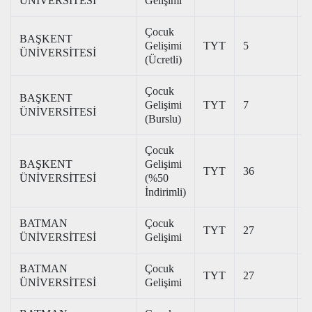
ÜNİVERSİTESİ
Gelişimi
Çocuk
BAŞKENT
Gelişimi
TYT
5
2
ÜNİVERSİTESİ
(Ücretli)
Çocuk
BAŞKENT
Gelişimi
TYT
7
3
ÜNİVERSİTESİ
(Burslu)
Çocuk
BAŞKENT
Gelişimi
TYT
36
2
ÜNİVERSİTESİ
(%50
İndirimli)
BATMAN
Çocuk
TYT
27
3
ÜNİVERSİTESİ
Gelişimi
BATMAN
Çocuk
TYT
27
2
ÜNİVERSİTESİ
Gelişimi