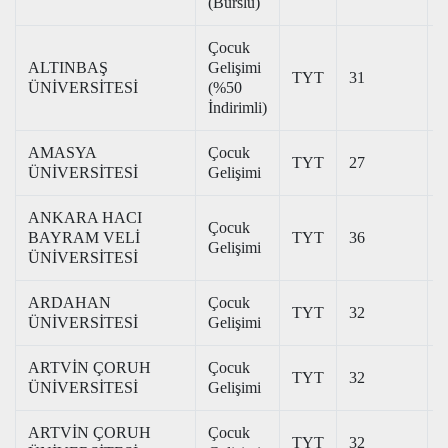
(Burslu)
Çocuk
ALTINBAŞ
Gelişimi
TYT
31
2
ÜNİVERSİTESİ
(%50
İndirimli)
AMASYA
Çocuk
TYT
27
2
ÜNİVERSİTESİ
Gelişimi
ANKARA HACI
Çocuk
BAYRAM VELİ
TYT
36
3
Gelişimi
ÜNİVERSİTESİ
ARDAHAN
Çocuk
TYT
32
2
ÜNİVERSİTESİ
Gelişimi
ARTVİN ÇORUH
Çocuk
TYT
32
2
ÜNİVERSİTESİ
Gelişimi
ARTVİN ÇORUH
Çocuk
TYT
32
2