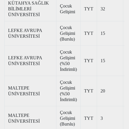
KÜTAHYA SAĞLIK
Çocuk
BİLİMLERİ
TYT
32
2
Gelişimi
ÜNİVERSİTESİ
Çocuk
LEFKE AVRUPA
Gelişimi
TYT
15
2
ÜNİVERSİTESİ
(Burslu)
Çocuk
LEFKE AVRUPA
Gelişimi
TYT
15
1
ÜNİVERSİTESİ
(%50
İndirimli)
Çocuk
MALTEPE
Gelişimi
TYT
20
1
ÜNİVERSİTESİ
(%50
İndirimli)
Çocuk
MALTEPE
Gelişimi
TYT
3
3
ÜNİVERSİTESİ
(Burslu)