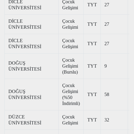
DİCLE
Çocuk
TYT
27
3
ÜNİVERSİTESİ
Gelişimi
DİCLE
Çocuk
TYT
27
2
ÜNİVERSİTESİ
Gelişimi
DİCLE
Çocuk
TYT
27
2
ÜNİVERSİTESİ
Gelişimi
Çocuk
DOĞUŞ
Gelişimi
TYT
9
3
ÜNİVERSİTESİ
(Burslu)
Çocuk
DOĞUŞ
Gelişimi
TYT
58
1
ÜNİVERSİTESİ
(%50
İndirimli)
DÜZCE
Çocuk
TYT
32
3
ÜNİVERSİTESİ
Gelişimi