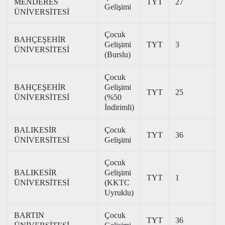
MENDERES
TYT
27
3
Gelişimi
ÜNİVERSİTESİ
Çocuk
BAHÇEŞEHİR
Gelişimi
TYT
3
3
ÜNİVERSİTESİ
(Burslu)
Çocuk
BAHÇEŞEHİR
Gelişimi
TYT
25
1
ÜNİVERSİTESİ
(%50
İndirimli)
BALIKESİR
Çocuk
TYT
36
3
ÜNİVERSİTESİ
Gelişimi
Çocuk
BALIKESİR
Gelişimi
TYT
1
ÜNİVERSİTESİ
(KKTC
Uyruklu)
BARTIN
Çocuk
TYT
36
3