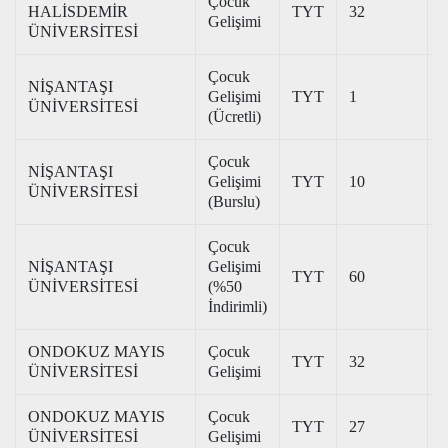
Çocuk
HALİSDEMİR
TYT
32
3
Gelişimi
ÜNİVERSİTESİ
Çocuk
NİŞANTAŞI
Gelişimi
TYT
1
2
ÜNİVERSİTESİ
(Ücretli)
Çocuk
NİŞANTAŞI
Gelişimi
TYT
10
3
ÜNİVERSİTESİ
(Burslu)
Çocuk
NİŞANTAŞI
Gelişimi
TYT
60
1
ÜNİVERSİTESİ
(%50
İndirimli)
ONDOKUZ MAYIS
Çocuk
TYT
32
3
ÜNİVERSİTESİ
Gelişimi
ONDOKUZ MAYIS
Çocuk
TYT
27
2
ÜNİVERSİTESİ
Gelişimi