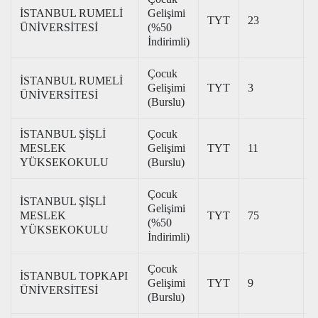
İSTANBUL RUMELİ
Gelişimi
TYT
23
2
ÜNİVERSİTESİ
(%50
İndirimli)
Çocuk
İSTANBUL RUMELİ
Gelişimi
TYT
3
3
ÜNİVERSİTESİ
(Burslu)
İSTANBUL ŞİŞLİ
Çocuk
MESLEK
Gelişimi
TYT
11
3
YÜKSEKOKULU
(Burslu)
Çocuk
İSTANBUL ŞİŞLİ
Gelişimi
MESLEK
TYT
75
2
(%50
YÜKSEKOKULU
İndirimli)
Çocuk
İSTANBUL TOPKAPI
Gelişimi
TYT
9
3
ÜNİVERSİTESİ
(Burslu)