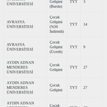
Gelişimi
TYT
3
3
ÜNİVERSİTESİ
(Burslu)
Çocuk
AVRASYA
Gelişimi
TYT
14
2
ÜNİVERSİTESİ
(%50
İndirimli)
Çocuk
AVRASYA
Gelişimi
TYT
9
1
ÜNİVERSİTESİ
(Ücretli)
AYDIN ADNAN
Çocuk
MENDERES
TYT
27
3
Gelişimi
ÜNİVERSİTESİ
AYDIN ADNAN
Çocuk
MENDERES
TYT
27
2
Gelişimi
ÜNİVERSİTESİ
AYDIN ADNAN
Çocuk