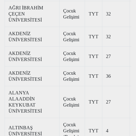
AĞRI İBRAHİM
Çocuk
ÇEÇEN
TYT
32
2
Gelişimi
ÜNİVERSİTESİ
AKDENİZ
Çocuk
TYT
32
3
ÜNİVERSİTESİ
Gelişimi
AKDENİZ
Çocuk
TYT
27
3
ÜNİVERSİTESİ
Gelişimi
AKDENİZ
Çocuk
TYT
36
3
ÜNİVERSİTESİ
Gelişimi
ALANYA
ALAADDİN
Çocuk
TYT
27
3
KEYKUBAT
Gelişimi
ÜNİVERSİTESİ
Çocuk
ALTINBAŞ
Gelişimi
TYT
4
3
ÜNİVERSİTESİ