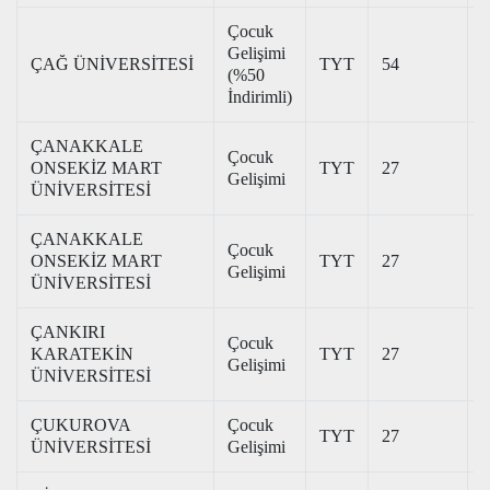
Çocuk
Gelişimi
ÇAĞ ÜNİVERSİTESİ
TYT
54
1
(%50
İndirimli)
ÇANAKKALE
Çocuk
ONSEKİZ MART
TYT
27
3
Gelişimi
ÜNİVERSİTESİ
ÇANAKKALE
Çocuk
ONSEKİZ MART
TYT
27
3
Gelişimi
ÜNİVERSİTESİ
ÇANKIRI
Çocuk
KARATEKİN
TYT
27
2
Gelişimi
ÜNİVERSİTESİ
ÇUKUROVA
Çocuk
TYT
27
3
ÜNİVERSİTESİ
Gelişimi