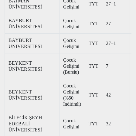
BATMAN
Çocuk
TYT
27+1
2
ÜNİVERSİTESİ
Gelişimi
BAYBURT
Çocuk
TYT
27
2
ÜNİVERSİTESİ
Gelişimi
BAYBURT
Çocuk
TYT
27+1
2
ÜNİVERSİTESİ
Gelişimi
Çocuk
BEYKENT
Gelişimi
TYT
7
3
ÜNİVERSİTESİ
(Burslu)
Çocuk
BEYKENT
Gelişimi
TYT
42
1
ÜNİVERSİTESİ
(%50
İndirimli)
BİLECİK ŞEYH
Çocuk
EDEBALİ
TYT
32
3
Gelişimi
ÜNİVERSİTESİ