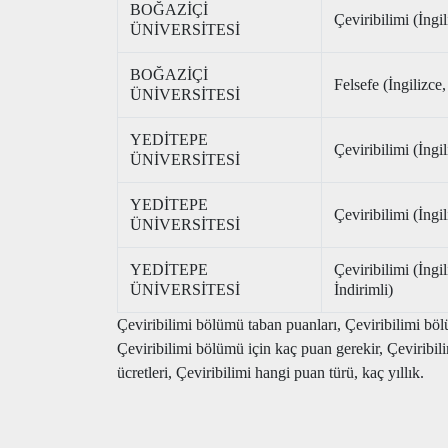
BOĞAZİÇİ
Çeviribilimi (İngil
ÜNİVERSİTESİ
BOĞAZİÇİ
Felsefe (İngiliz
ÜNİVERSİTESİ
YEDİTEPE
Çeviribilimi (İngi
ÜNİVERSİTESİ
YEDİTEPE
Çeviribilimi (İngil
ÜNİVERSİTESİ
YEDİTEPE
Çeviribilimi (İngi
ÜNİVERSİTESİ
İndirimli)
Çeviribilimi bölümü taban puanları, Çeviribilimi bölü
Çeviribilimi bölümü için kaç puan gerekir, Çeviribi
ücretleri, Çeviribilimi hangi puan türü, kaç yıllık.