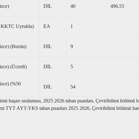
izce)
DİL
40
496,55
ce, KKTC Uyruklu)
EA
1
lizce) (Burslu)
DİL
9
izce) (Ücretli)
DİL
5
lizce) (%50
DİL
54
mü başarı sıralaması, 2025 2026 taban puanları, Çeviribilimi bölümü baş
limi TYT AYT-YKS taban puanları 2025 2026, Çeviribilimi bölümü hangi 