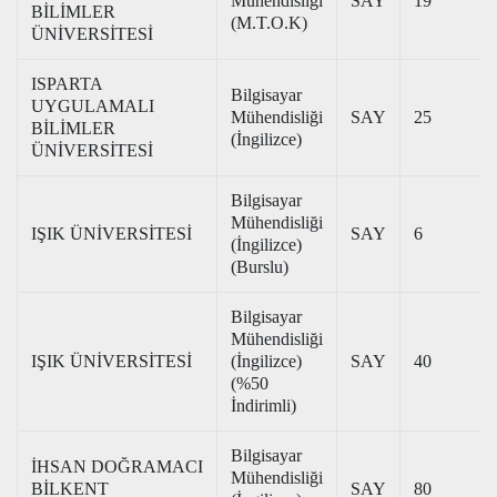
Mühendisliği
SAY
19
BİLİMLER
(M.T.O.K)
ÜNİVERSİTESİ
ISPARTA
Bilgisayar
UYGULAMALI
Mühendisliği
SAY
25
BİLİMLER
(İngilizce)
ÜNİVERSİTESİ
Bilgisayar
Mühendisliği
IŞIK ÜNİVERSİTESİ
SAY
6
(İngilizce)
(Burslu)
Bilgisayar
Mühendisliği
IŞIK ÜNİVERSİTESİ
(İngilizce)
SAY
40
(%50
İndirimli)
Bilgisayar
İHSAN DOĞRAMACI
Mühendisliği
BİLKENT
SAY
80