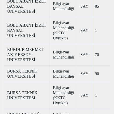
BOLU ABANT İZZET
Bilgisayar
BAYSAL
SAY
85
Mühendisliği
ÜNİVERSİTESİ
Bilgisayar
BOLU ABANT İZZET
Mühendisliği
BAYSAL
SAY
1
(KKTC
ÜNİVERSİTESİ
Uyruklu)
BURDUR MEHMET
Bilgisayar
AKİF ERSOY
SAY
70
Mühendisliği
ÜNİVERSİTESİ
BURSA TEKNİK
Bilgisayar
SAY
90
ÜNİVERSİTESİ
Mühendisliği
Bilgisayar
BURSA TEKNİK
Mühendisliği
SAY
1
ÜNİVERSİTESİ
(KKTC
Uyruklu)