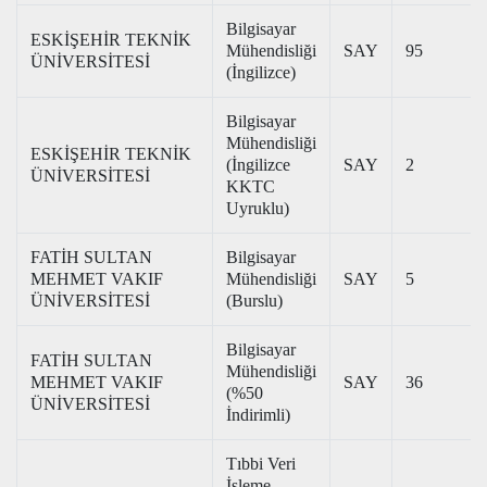
Bilgisayar
ESKİŞEHİR TEKNİK
Mühendisliği
SAY
95
ÜNİVERSİTESİ
(İngilizce)
Bilgisayar
Mühendisliği
ESKİŞEHİR TEKNİK
(İngilizce
SAY
2
ÜNİVERSİTESİ
KKTC
Uyruklu)
FATİH SULTAN
Bilgisayar
MEHMET VAKIF
Mühendisliği
SAY
5
ÜNİVERSİTESİ
(Burslu)
Bilgisayar
FATİH SULTAN
Mühendisliği
MEHMET VAKIF
SAY
36
(%50
ÜNİVERSİTESİ
İndirimli)
Tıbbi Veri
İşleme