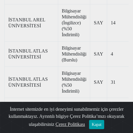
Bilgisayar
Mühendisliği
İSTANBUL AREL
(İngilizce)
SAY
14
ÜNİVERSİTESİ
(%50
İndirimli)
Bilgisayar
İSTANBUL ATLAS
Mühendisliği
SAY
4
ÜNİVERSİTESİ
(Burslu)
Bilgisayar
İSTANBUL ATLAS
Mühendisliği
SAY
31
ÜNİVERSİTESİ
(%50
İndirimli)
Bilgisayar
İnternet sitemizde en iyi deneyimi sunabilmemiz için çerezler
İSTANBUL ATLAS
Mühendisliği
SAY
4
ÜNİVERSİTESİ
kullanmaktayız. Ayrıntılı bilgiye Çerez Politika’mızı okuyarak
(İngilizce)
(Burslu)
ulaşabilirsiniz
Çerez Politikası
Kapat