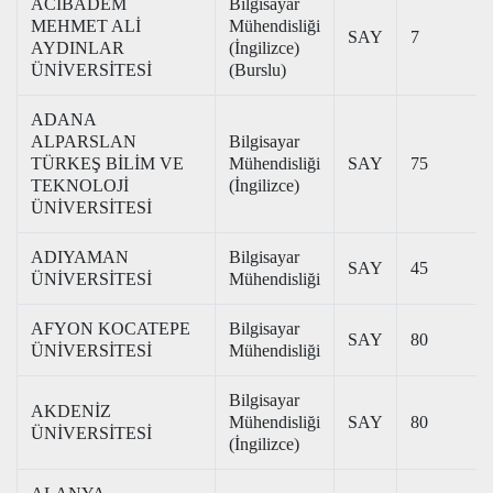
ACIBADEM
Bilgisayar
MEHMET ALİ
Mühendisliği
SAY
7
AYDINLAR
(İngilizce)
ÜNİVERSİTESİ
(Burslu)
ADANA
ALPARSLAN
Bilgisayar
TÜRKEŞ BİLİM VE
Mühendisliği
SAY
75
TEKNOLOJİ
(İngilizce)
ÜNİVERSİTESİ
ADIYAMAN
Bilgisayar
SAY
45
ÜNİVERSİTESİ
Mühendisliği
AFYON KOCATEPE
Bilgisayar
SAY
80
ÜNİVERSİTESİ
Mühendisliği
Bilgisayar
AKDENİZ
Mühendisliği
SAY
80
ÜNİVERSİTESİ
(İngilizce)