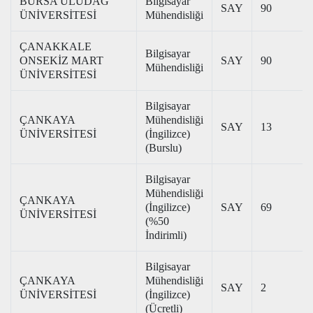
BURSA ULUDAĞ
Bilgisayar
SAY
90
ÜNİVERSİTESİ
Mühendisliği
ÇANAKKALE
Bilgisayar
ONSEKİZ MART
SAY
90
Mühendisliği
ÜNİVERSİTESİ
Bilgisayar
ÇANKAYA
Mühendisliği
SAY
13
ÜNİVERSİTESİ
(İngilizce)
(Burslu)
Bilgisayar
Mühendisliği
ÇANKAYA
(İngilizce)
SAY
69
ÜNİVERSİTESİ
(%50
İndirimli)
Bilgisayar
ÇANKAYA
Mühendisliği
SAY
2
ÜNİVERSİTESİ
(İngilizce)
(Ücretli)