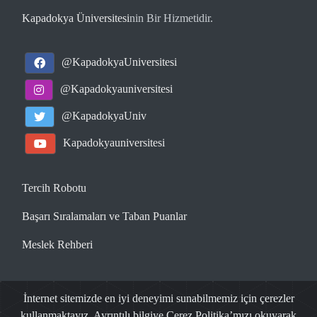
Kapadokya Üniversitesi
nin Bir Hizmetidir.
@KapadokyaUniversitesi
@Kapadokyauniversitesi
@KapadokyaUniv
Kapadokyauniversitesi
Tercih Robotu
Başarı Sıralamaları ve Taban Puanlar
Meslek Rehberi
www.universitetercihrobotu.com
| 2026
İnternet sitemizde en iyi deneyimi sunabilmemiz için çerezler
kullanmaktayız. Ayrıntılı bilgiye Çerez Politika’mızı okuyarak