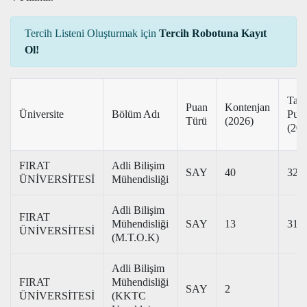
Tercih Listeni Oluşturmak için
Tercih Robotuna Kayıt
Ol!
Tab
Puan
Kontenjan
Üniversite
Bölüm Adı
Pua
Türü
(2026)
(202
FIRAT
Adli Bilişim
SAY
40
329
ÜNİVERSİTESİ
Mühendisliği
Adli Bilişim
FIRAT
Mühendisliği
SAY
13
318
ÜNİVERSİTESİ
(M.T.O.K)
Adli Bilişim
FIRAT
Mühendisliği
SAY
2
ÜNİVERSİTESİ
(KKTC