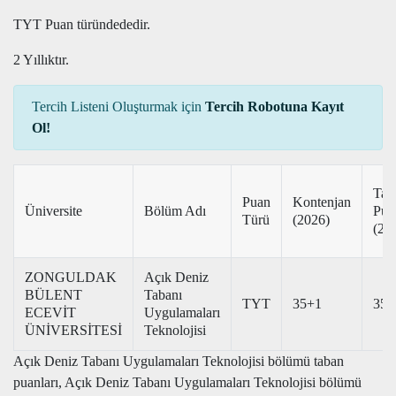
TYT Puan türündededir.
2 Yıllıktır.
Tercih Listeni Oluşturmak için
Tercih Robotuna Kayıt
Ol!
Tab
Puan
Kontenjan
Üniversite
Bölüm Adı
Pua
Türü
(2026)
(20
ZONGULDAK
Açık Deniz
BÜLENT
Tabanı
TYT
35+1
354
ECEVİT
Uygulamaları
ÜNİVERSİTESİ
Teknolojisi
Açık Deniz Tabanı Uygulamaları Teknolojisi bölümü taban
puanları, Açık Deniz Tabanı Uygulamaları Teknolojisi bölümü