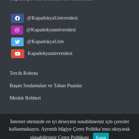
@KapadokyaUniversitesi
@Kapadokyauniversitesi
@KapadokyaUniv
Kapadokyauniversitesi
Tercih Robotu
Başarı Sıralamaları ve Taban Puanlar
Meslek Rehberi
www.universitetercihrobotu.com
| 2026
İnternet sitemizde en iyi deneyimi sunabilmemiz için çerezler
kullanmaktayız. Ayrıntılı bilgiye Çerez Politika’mızı okuyarak
- rehberesor@kapadokya.edu.tr
ulaşabilirsiniz
Çerez Politikası
Kapat